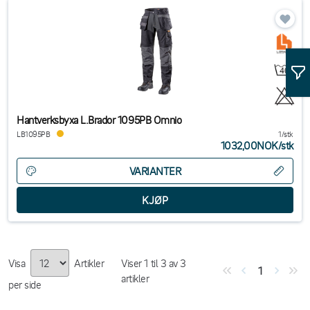
Hantverksbyxa L.Brador 1095PB Omnio
LB1095PB
1/stk
1032,00NOK
/
stk
VARIANTER
Visa
Artikler
Viser
1
til
3
av
3
1
artikler
per side