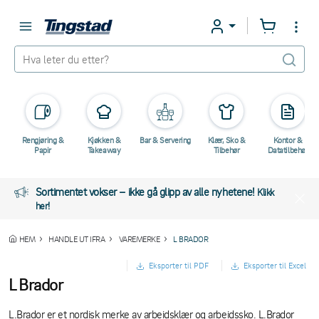
Rengjøring &
Kjøkken &
Bar & Servering
Klær, Sko &
Kontor &
Papir
Takeaway
Tilbehør
Datatilbehør
Sortimentet vokser – ikke gå glipp av alle nyhetene!
Klikk
her!
HEM
HANDLE UT IFRA
VAREMERKE
L BRADOR
Eksporter til PDF
Eksporter til Excel
L Brador
L.Brador er et nordisk merke av arbeidsklær og arbeidssko. L.Brador