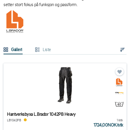
setter stort fokus på funksjon og passform.
Galleri
Liste
Hantverksbyxa L.Brador 1042PB Heavy
LB1042PB
1/stk
1724,00NOK
/
stk