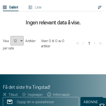
Galleri
Liste
Ingen relevant data å vise.
Visa
Artikler
Viser
0
til
0
av
0
1
artikler
per side
Få det siste fra Tingstad!
Tilbud
Inspirasjon
Informasjon
ABONNER