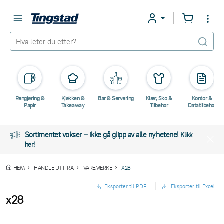
Rengjøring &
Kjøkken &
Bar & Servering
Klær, Sko &
Kontor &
Papir
Takeaway
Tilbehør
Datatilbehør
Sortimentet vokser – ikke gå glipp av alle nyhetene!
Klikk
her!
HEM
HANDLE UT IFRA
VAREMERKE
X28
Eksporter til PDF
Eksporter til Excel
x28