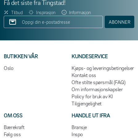
Få det siste fra Tingstad!
Tilbud
Inspirasjon
Informasjon
ABONNER
BUTIKKEN VÅR
KUNDESERVICE
Oslo
Kjøps- og leveringsbetingelser
Kontakt oss
Ofte stilte spørsmål (FAQ)
Om informasjonskapsler
Policy for bruk av KI
Tilgjengelighet
OM OSS
HANDLE UT IFRA
Bærekraft
Bransje
Følg oss
Inspo