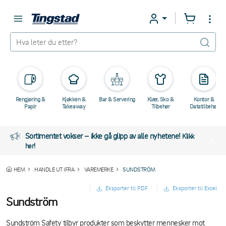
Rengjøring &
Kjøkken &
Bar & Servering
Klær, Sko &
Kontor &
Papir
Takeaway
Tilbehør
Datatilbehør
Sortimentet vokser – ikke gå glipp av alle nyhetene!
Klikk
her!
HEM
HANDLE UT IFRA
VAREMERKE
SUNDSTRÖM
Eksporter til PDF
Eksporter til Excel
Sundström
Sundström Safety tilbyr produkter som beskytter mennesker mot