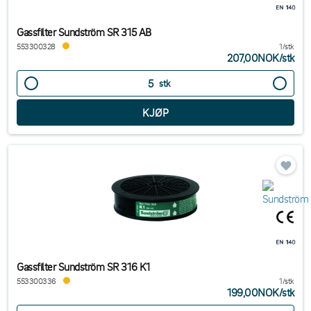
Gassfilter Sundström SR 315 AB
553300328
1/stk
207,00NOK
/
stk
stk
Gassfilter Sundström SR 316 K1
553300336
1/stk
199,00NOK
/
stk