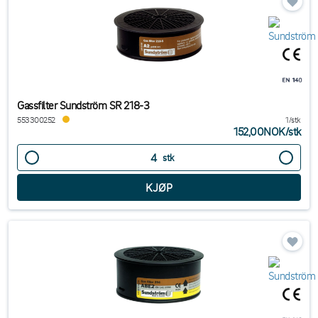
Gassfilter Sundström SR 218-3
553300252
1/stk
152,00NOK
/
stk
stk