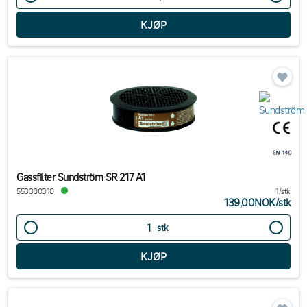
Gassfilter Sundström SR 217 A1
553300310
1/stk
139,00NOK
/
stk
stk