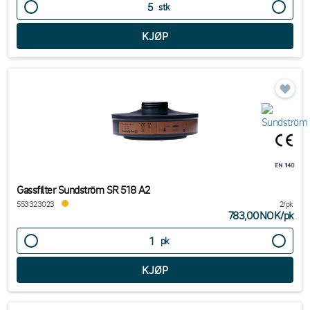
stk
Gassfilter Sundström SR 518 A2
553323023
2/pk
783,00NOK
/
pk
pk