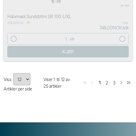
Halvmask Sundström SR 100 L/XL
553300120
1/stk
748,00NOK
/
stk
stk
Visa
Viser
1
til
12
av
1
2
3
25
artikler
Artikler per side