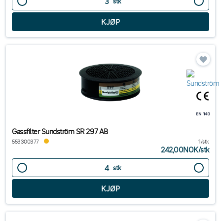
stk
Gassfilter Sundström SR 297 AB
553300377
1/stk
242,00NOK
/
stk
stk