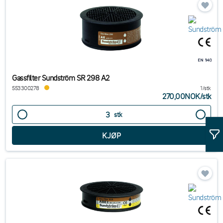
Gassfilter Sundström SR 298 A2
553300278
1/stk
270,00NOK
/
stk
stk