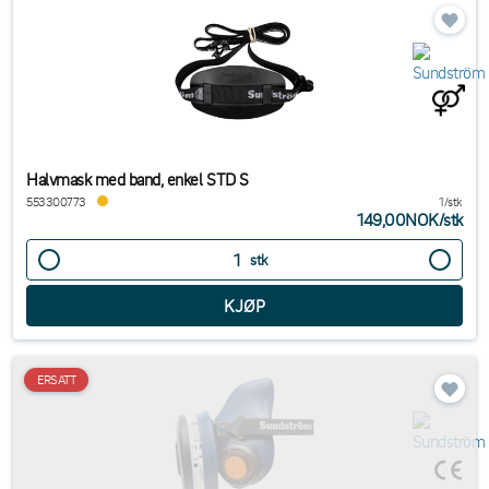
Halvmask med band, enkel STD S
553300773
1/stk
149,00NOK
/
stk
stk
ERSATT