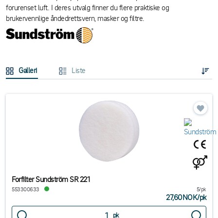
forurenset luft. I deres utvalg finner du flere praktiske og
brukervennlige åndedrettsvern, masker og filtre.
Galleri
Liste
Forfilter Sundström SR 221
553300633
5/pk
27,60NOK
/
pk
pk