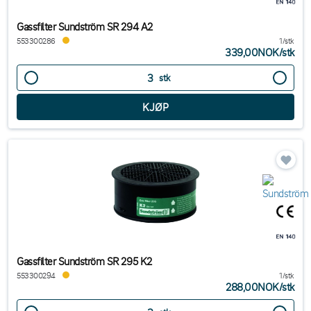
Gassfilter Sundström SR 294 A2
553300286
1/stk
339,00NOK
/
stk
stk
Gassfilter Sundström SR 295 K2
553300294
1/stk
288,00NOK
/
stk