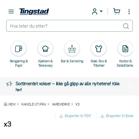
Rengjøring &
Kjøkken &
Bar & Servering
Klær, Sko &
Kontor &
Papir
Takeaway
Tilbehør
Datatilbehør
Sortimentet vokser – ikke gå glipp av alle nyhetene!
Klikk
her!
HEM
HANDLE UT IFRA
VAREMERKE
X3
Eksporter til PDF
Eksporter til Excel
x3