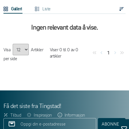
Galleri
Liste
Ingen relevant data å vise.
Visa
Artikler
Viser
0
til
0
av
0
1
artikler
per side
Få det siste fra Tingstad!
Tilbud
Inspirasjon
Informasjon
ABONNER