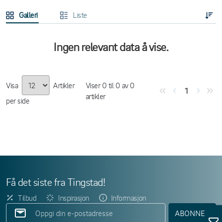
Galleri
Liste
Ingen relevant data å vise.
Visa
Artikler
Viser
0
til
0
av
0
1
artikler
per side
Få det siste fra Tingstad!
Tilbud
Inspirasjon
Informasjon
ABONNER