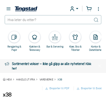
Rengjøring &
Kjøkken &
Bar & Servering
Klær, Sko &
Kontor &
Papir
Takeaway
Tilbehør
Datatilbehør
Sortimentet vokser – ikke gå glipp av alle nyhetene!
Klikk
her!
HEM
HANDLE UT IFRA
VAREMERKE
X38
Eksporter til PDF
Eksporter til Excel
x38