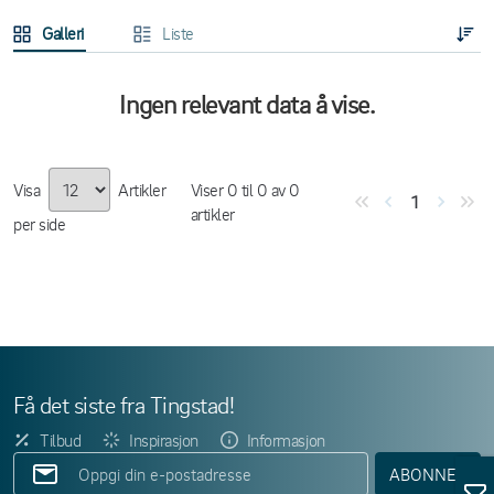
Galleri
Liste
Ingen relevant data å vise.
Visa
Artikler
Viser
0
til
0
av
0
1
artikler
per side
Få det siste fra Tingstad!
Tilbud
Inspirasjon
Informasjon
ABONNER