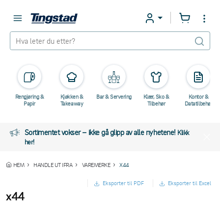
Rengjøring &
Kjøkken &
Bar & Servering
Klær, Sko &
Kontor &
Papir
Takeaway
Tilbehør
Datatilbehør
Sortimentet vokser – ikke gå glipp av alle nyhetene!
Klikk
her!
HEM
HANDLE UT IFRA
VAREMERKE
X44
Eksporter til PDF
Eksporter til Excel
x44