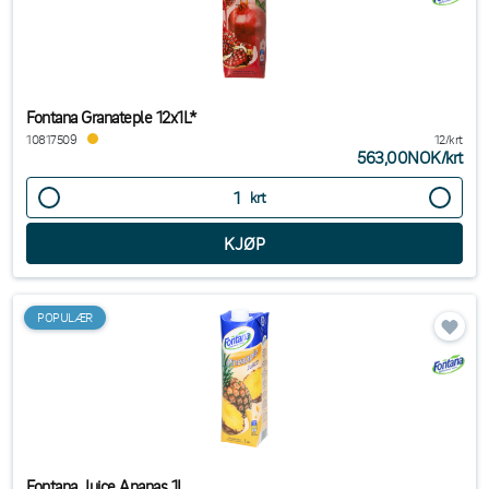
Fontana Granateple 12x1L*
10817509
12/krt
563,00NOK
/
krt
krt
POPULÆR
Fontana Juice Ananas 1L