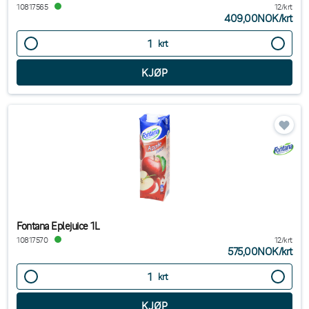
10817565
12/krt
409,00NOK
/
krt
krt
Fontana Eplejuice 1L
10817570
12/krt
575,00NOK
/
krt
krt