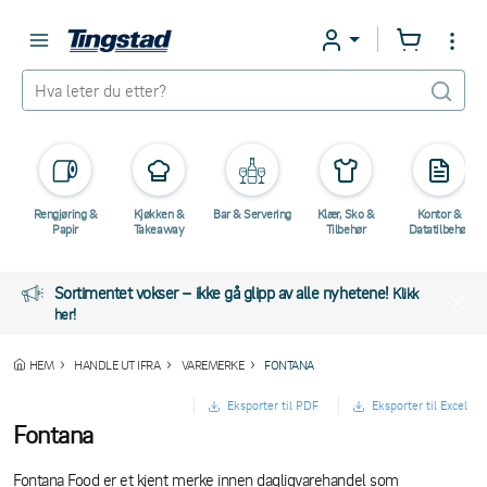
Rengjøring &
Kjøkken &
Bar & Servering
Klær, Sko &
Kontor &
Papir
Takeaway
Tilbehør
Datatilbehør
Sortimentet vokser – ikke gå glipp av alle nyhetene!
Klikk
her!
HEM
HANDLE UT IFRA
VAREMERKE
FONTANA
Eksporter til PDF
Eksporter til Excel
Fontana
Fontana Food er et kjent merke innen dagligvarehandel som