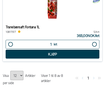
Tranebærsaft Fontana 1L
10817517
12/krt
365,00NOK
/
krt
krt
Visa
Artikler
Viser
1
til
8
av
8
1
artikler
per side