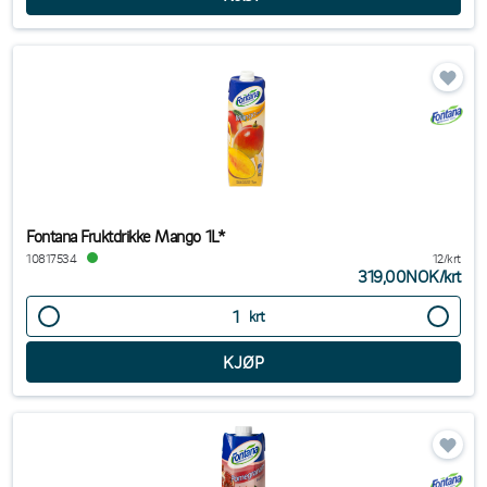
Fontana Fruktdrikke Mango 1L*
10817534
12/krt
319,00NOK
/
krt
krt