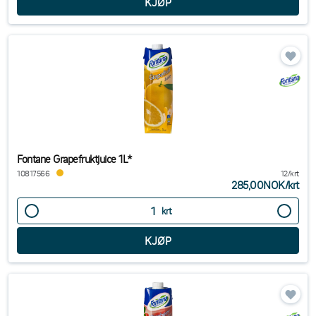
Fontane Grapefruktjuice 1L*
10817566
12/krt
285,00NOK
/
krt
krt