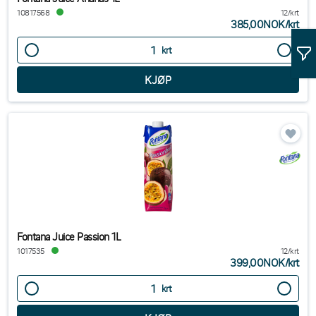
10817568
12/krt
385,00NOK
/
krt
krt
Fontana Juice Passion 1L
1017535
12/krt
399,00NOK
/
krt
krt