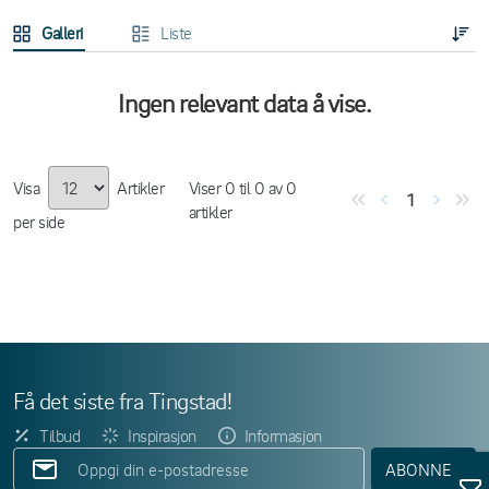
Galleri
Liste
Ingen relevant data å vise.
Visa
Artikler
Viser
0
til
0
av
0
1
artikler
per side
Få det siste fra Tingstad!
Tilbud
Inspirasjon
Informasjon
ABONNER