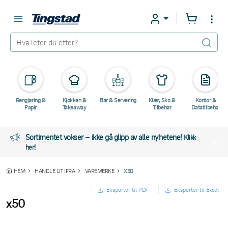
Rengjøring &
Kjøkken &
Bar & Servering
Klær, Sko &
Kontor &
Papir
Takeaway
Tilbehør
Datatilbehør
Sortimentet vokser – ikke gå glipp av alle nyhetene!
Klikk
her!
HEM
HANDLE UT IFRA
VAREMERKE
X50
Eksporter til PDF
Eksporter til Excel
x50