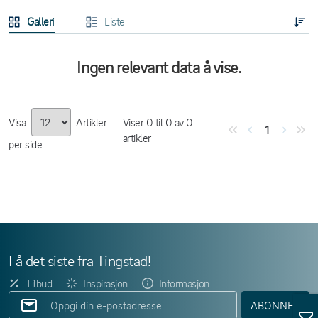
Galleri
Liste
Ingen relevant data å vise.
Visa
Artikler
Viser
0
til
0
av
0
1
artikler
per side
Få det siste fra Tingstad!
Tilbud
Inspirasjon
Informasjon
ABONNER