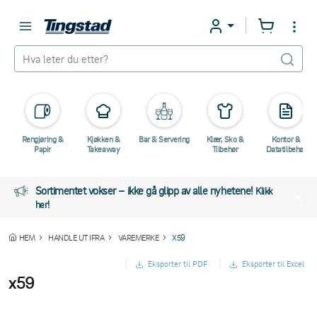
Rengjøring &
Kjøkken &
Bar & Servering
Klær, Sko &
Kontor &
Papir
Takeaway
Tilbehør
Datatilbehør
Sortimentet vokser – ikke gå glipp av alle nyhetene!
Klikk
her!
HEM
HANDLE UT IFRA
VAREMERKE
X59
Eksporter til PDF
Eksporter til Excel
x59