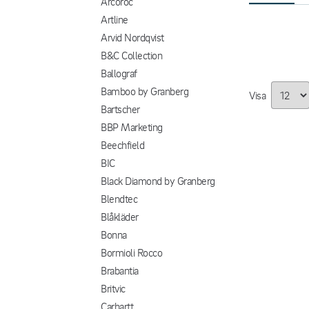
Arcoroc
Artline
Arvid Nordqvist
B&C Collection
Ballograf
Bamboo by Granberg
Visa
Bartscher
BBP Marketing
Beechfield
BIC
Black Diamond by Granberg
Blendtec
Blåkläder
Bonna
Bormioli Rocco
Brabantia
Britvic
Carhartt