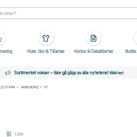
rvering
Klær, Sko & Tilbehør
Kontor & Datatilbehør
Butikk
Sortimentet vokser – ikke gå glipp av alle nyhetene!
Klikk her!
E UT IFRA
VAREMERKE
X7
Liste