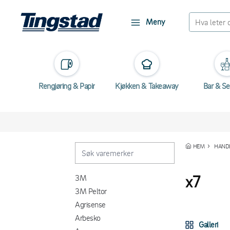
Meny
Rengjøring & Papir
Kjøkken & Takeaway
Bar & Se
HEM
HANDL
x7
3M
3M Peltor
Agrisense
Arbesko
Galleri