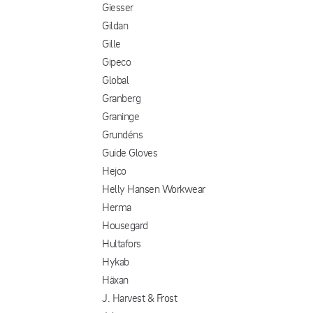
Giesser
Gildan
Gille
Gipeco
Global
Granberg
Graninge
Grundéns
Guide Gloves
Hejco
Helly Hansen Workwear
Herma
Housegard
Hultafors
Hykab
Häxan
J. Harvest & Frost