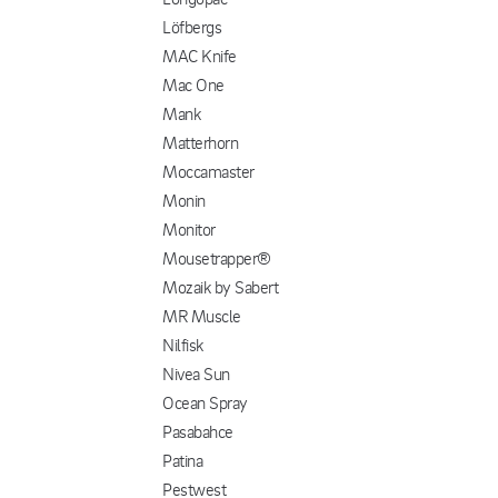
Löfbergs
MAC Knife
Mac One
Mank
Matterhorn
Moccamaster
Monin
Monitor
Mousetrapper®
Mozaik by Sabert
MR Muscle
Nilfisk
Nivea Sun
Ocean Spray
Pasabahce
Patina
Pestwest