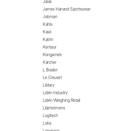
Jalas
James Harvest Sportswear
Jobman
Kahls
Kask
Katrin
Kentaur
Kongamek
Kärcher
L Brador
Le Creuset
Libbey
Lidén Industry
Lidén Weighing Retail
Liljeholmens
Logitech
Loka
Longopac