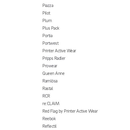
Piazza
Pilot
Plum
Plus Pack
Portia
Portwest
Printer Active Wear
Pripps Radler
Prowear
Queen Anne
Ramlösa
Rastal
RCR
re:CLAIM
Red Flag by Printer Active Wear
Reebok
Reflectil