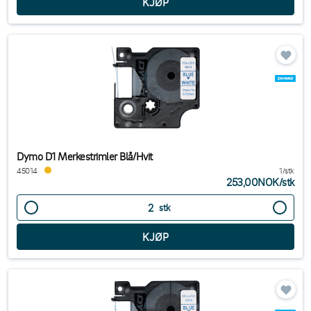
Dymo D1 Merkestrimler Blå/Hvit
45014
1/stk
253,00NOK
/
stk
stk