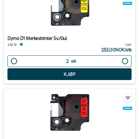
Dymo D1 Merkestrimler Sv./Gul
45018
1/stk
253,00NOK
/
stk
stk