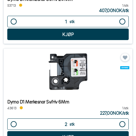
53713
1/stk
407,00NOK
/
stk
stk
Dymo D1 Merkesnor Sv/Hv 6Mm
43613
1/stk
227,00NOK
/
stk
stk