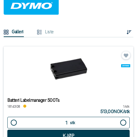
Galleri
Liste
Batteri Labelmanager 500Ts
1814308
1/stk
513,00NOK
/
stk
stk