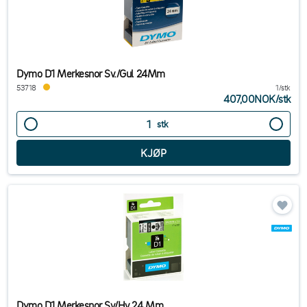
Dymo D1 Merkesnor Sv./Gul 24Mm
53718
1/stk
407,00NOK
/
stk
stk
Dymo D1 Merkesnor Sv/Hv 24 Mm