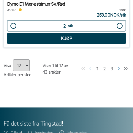
Dymo D1 Merkestrimler Sv./Rød
45017
1/stk
253,00NOK
/
stk
stk
Visa
Viser
1
til
12
av
1
2
3
43
artikler
Artikler per side
Få det siste fra Tingstad!
Tilbud
Inspirasjon
Informasjon