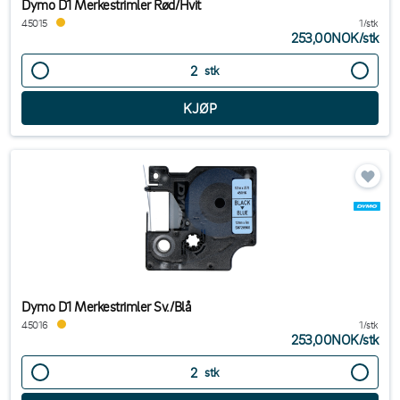
Dymo D1 Merkestrimler Rød/Hvit
45015
1/stk
253,00NOK
/
stk
stk
Dymo D1 Merkestrimler Sv./Blå
45016
1/stk
253,00NOK
/
stk
stk