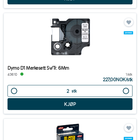
Dymo D1 Merkesett Sv/Tr. 6Mm
43610
1/stk
227,00NOK
/
stk
stk