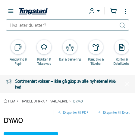
Rengjøring &
Kjøkken &
Bar & Servering
Klær, Sko &
Kontor &
Papir
Takeaway
Tilbehør
Datatilbehør
Sortimentet vokser – ikke gå glipp av alle nyhetene!
Klikk
her!
HEM
HANDLE UT IFRA
VAREMERKE
DYMO
Eksporter til PDF
Eksporter til Excel
DYMO