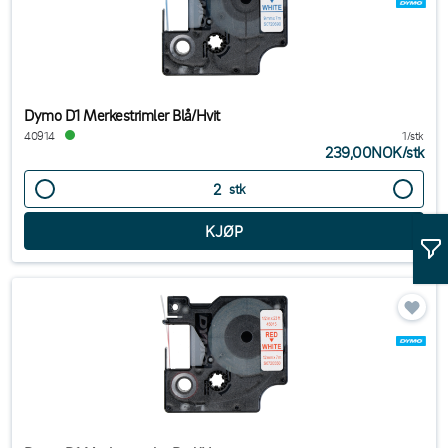
Dymo D1 Merkestrimler Blå/Hvit
40914
1/stk
239,00NOK
/
stk
stk