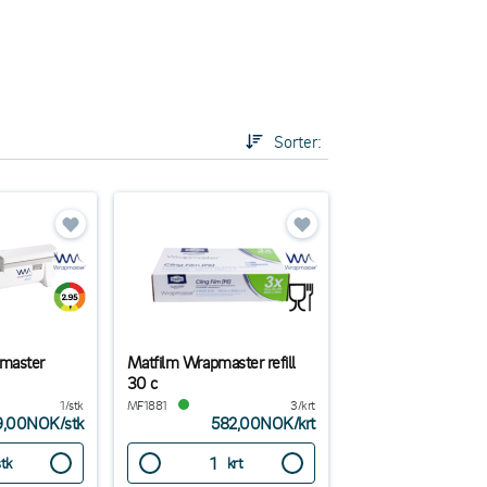
Sorter:
master
Matfilm Wrapmaster refill
30 c
1/stk
MF1881
3/krt
9,00NOK
/
stk
582,00NOK
/
krt
stk
krt