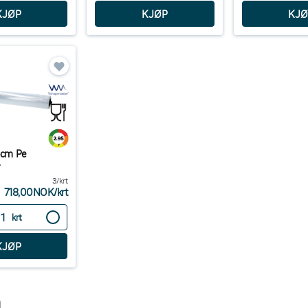
45cm Pe
3/krt
718,00NOK
/
krt
krt