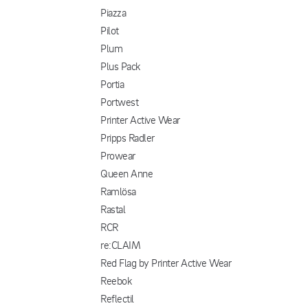
Piazza
Pilot
Plum
Plus Pack
Portia
Portwest
Printer Active Wear
Pripps Radler
Prowear
Queen Anne
Ramlösa
Rastal
RCR
re:CLAIM
Red Flag by Printer Active Wear
Reebok
Reflectil