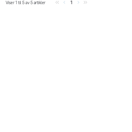
Viser
1
til
5
av
5
artikler
1