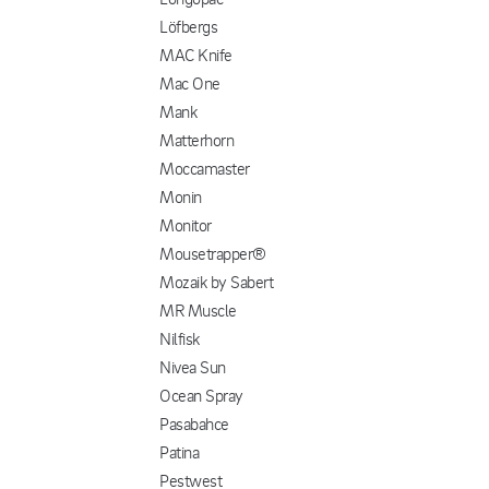
Löfbergs
MAC Knife
Mac One
Mank
Matterhorn
Moccamaster
Monin
Monitor
Mousetrapper®
Mozaik by Sabert
MR Muscle
Nilfisk
Nivea Sun
Ocean Spray
Pasabahce
Patina
Pestwest