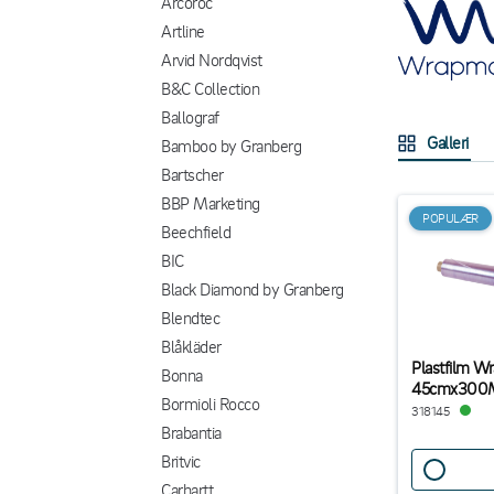
Arcoroc
Artline
Arvid Nordqvist
B&C Collection
Ballograf
Galleri
Bamboo by Granberg
Bartscher
BBP Marketing
POPULÆR
Beechfield
BIC
Black Diamond by Granberg
Blendtec
Blåkläder
Plastfilm W
Bonna
45cmx300
Bormioli Rocco
318145
Brabantia
Britvic
Carhartt