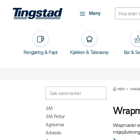
Meny
Rengjøring & Papir
Kjøkken & Takeaway
Bar & Se
HEM
HANDL
Wrapm
3M
3M Peltor
Agrisense
Wrapmaster er 
miljøpåvirknin
Arbesko