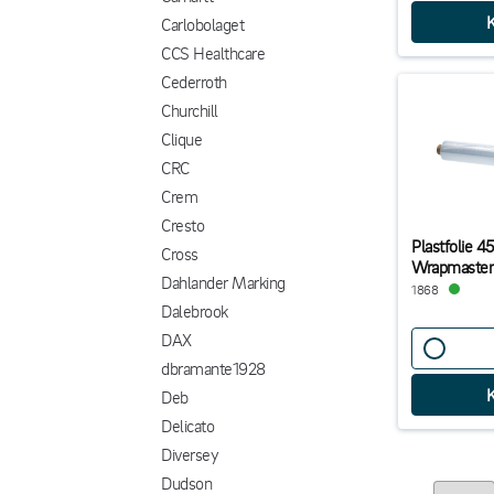
Carlobolaget
CCS Healthcare
Cederroth
Churchill
Clique
CRC
Crem
Cresto
Plastfolie 
Cross
Wrapmaster
Dahlander Marking
1868
Dalebrook
DAX
dbramante1928
Deb
Delicato
Diversey
Dudson