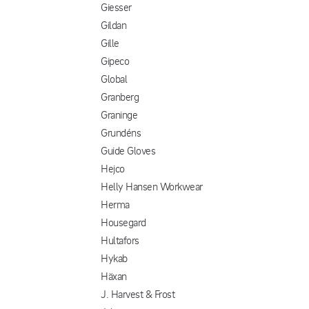
Giesser
Gildan
Gille
Gipeco
Global
Granberg
Graninge
Grundéns
Guide Gloves
Hejco
Helly Hansen Workwear
Herma
Housegard
Hultafors
Hykab
Häxan
J. Harvest & Frost