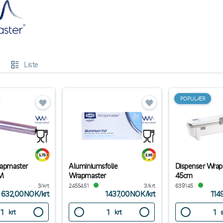
Liste
POPULÆR
rapmaster
Aluminiumsfolie
Dispenser Wrap
M
Wrapmaster
45cm
3/krt
2455451
3/krt
639145
632,00NOK
/
krt
1437,00NOK
/
krt
114
krt
krt