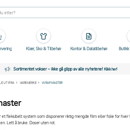
rvering
Klær, Sko & Tilbehør
Kontor & Datatilbehør
Butikk
Sortimentet vokser – ikke gå glipp av alle nyhetene!
Klikk her!
E UT IFRA
VAREMERKE
WRAPMASTER
aster
et fleksibelt system som disponerer riktig mengde film eller folie for hver
gen. Lett å bruke. Doser uten rot.