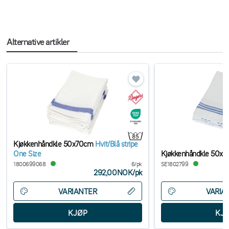
Alternative artikler
Kjøkkenhåndkle 50x70cm
Hvit/Blå stripe
One Size
Kjøkkenhåndkle 50x
1800699068
6/pk
SE1802799
292,00NOK
/
pk
VARIANTER
VARIA