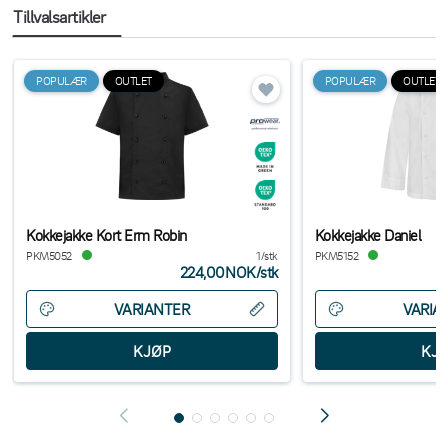
Tillvalsartikler
POPULÆR
OUTLET
POPULÆR
OUTLET
Kokkejakke Kort Erm Robin
Kokkejakke Daniel
PKM5052
1/stk
PKM5152
224,00NOK
/
stk
VARIANTER
VARIA