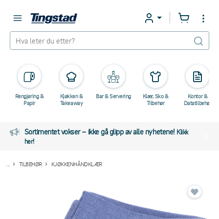
Rengjøring &
Kjøkken &
Bar & Servering
Klær, Sko &
Kontor &
Papir
Takeaway
Tilbehør
Datatilbehør
Sortimentet vokser – ikke gå glipp av alle nyhetene!
Klikk
her!
...
TILBEHØR
KJØKKENHÅNDKLÆR