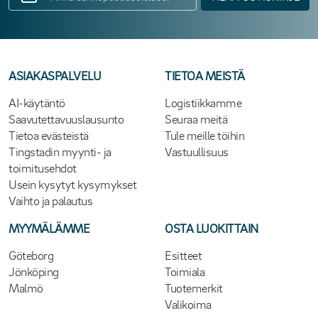
ASIAKASPALVELU
TIETOA MEISTÄ
AI-käytäntö
Logistiikkamme
Saavutettavuuslausunto
Seuraa meitä
Tietoa evästeistä
Tule meille töihin
Tingstadin myynti- ja
Vastuullisuus
toimitusehdot
Usein kysytyt kysymykset
Vaihto ja palautus
MYYMÄLÄMME
OSTA LUOKITTAIN
Göteborg
Esitteet
Jönköping
Toimiala
Malmö
Tuotemerkit
Valikoima