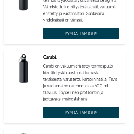
termos tyylikkäällä yksivärisellä designilla.
Valmistettu kierrätysteräksestä, vakuumi­
eristetty ja vuotamaton. Saatavana
yhdeksässä eri värissä.
PYYDÄ TARJOUS
Carabi.
Carabi on vakuumi­eristetty termospullo
kierrätetystä ruostumattomasta
teräksestä, varustettu karabiinihaalla. Tiivis
ja vuotamaton rakenne jossa 500 ml
tilavuus. Täydellinen profilointiin ja
jaettavaksi mainoslahjana!
PYYDÄ TARJOUS