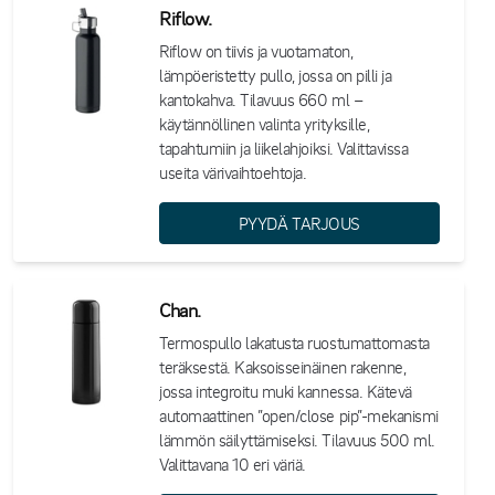
Riflow.
Riflow on tiivis ja vuotamaton,
lämpöeristetty pullo, jossa on pilli ja
kantokahva. Tilavuus 660 ml –
käytännöllinen valinta yrityksille,
tapahtumiin ja liikelahjoiksi. Valittavissa
useita värivaihtoehtoja.
PYYDÄ TARJOUS
Chan.
Termospullo lakatusta ruostumattomasta
teräksestä. Kaksoisseinäinen rakenne,
jossa integroitu muki kannessa. Kätevä
automaattinen ”open/close pip”-mekanismi
lämmön säilyttämiseksi. Tilavuus 500 ml.
Valittavana 10 eri väriä.