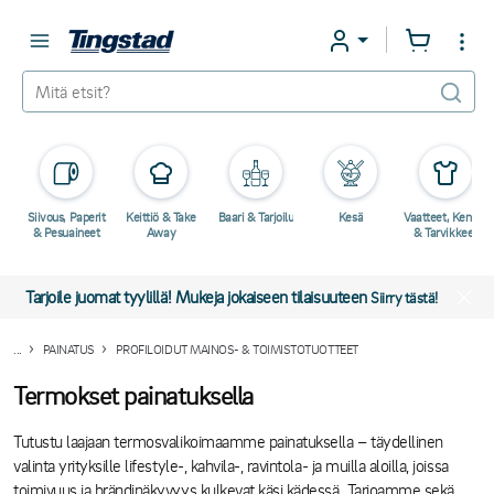
Siivous, Paperit
Keittiö & Take
Baari & Tarjoilu
Kesä
Vaatteet, Kengät
& Pesuaineet
Away
& Tarvikkeet
Tarjoile juomat tyylillä! Mukeja jokaiseen tilaisuuteen
Siirry tästä!
...
PAINATUS
PROFILOIDUT MAINOS- & TOIMISTOTUOTTEET
Termokset painatuksella
Tutustu laajaan termosvalikoimaamme painatuksella – täydellinen
valinta yrityksille lifestyle-, kahvila-, ravintola- ja muilla aloilla, joissa
toimivuus ja brändinäkyvyys kulkevat käsi kädessä. Tarjoamme sekä