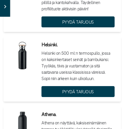
pillillä ja kantokahvalla. Täydellinen
profiilituote aktiivisiin päiviin!
PYYDÄ TARJOUS
Helsinki.
Helsinki on 500 ml:n termospullo, jossa
on kaksinkertaiset seinät ja bambukansi.
Tyylikäs, tiivis ja vuotamaton ja sitä
saatavana useissa klassisissa väreissä.
Sopii niin arkeen kuin ulkoiluun.
PYYDÄ TARJOUS
Athena.
Athena on näyttävä, kaksiseinämäinen