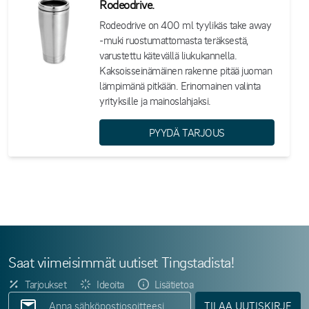
Rodeodrive.
Rodeodrive on 400 ml tyylikäs take away
-muki ruostumattomasta teräksestä,
varustettu kätevällä liukukannella.
Kaksoisseinämäinen rakenne pitää juoman
lämpimänä pitkään. Erinomainen valinta
yrityksille ja mainoslahjaksi.
PYYDÄ TARJOUS
Saat viimeisimmät uutiset Tingstadista!
Tarjoukset
Ideoita
Lisätietoa
TILAA UUTISKIRJE