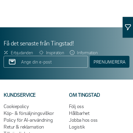
Få det senaste från Tingstad!
Erbjudanden
Inspiration
Information
PRENUMERERA
KUNDSERVICE
OM TINGSTAD
Cookiepolicy
Följ oss
Köp- & försäljningsvillkor
Hållbarhet
Policy för AI-användning
Jobba hos oss
Retur & reklamation
Logistik