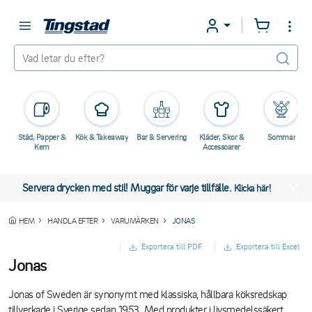
Städ, Papper &
Kök & Takeaway
Bar & Servering
Kläder, Skor &
Sommar
Kem
Accessoarer
Servera drycken med stil! Muggar för varje tillfälle.
Klicka här!
HEM
HANDLA EFTER
VARUMÄRKEN
JONAS
Exportera till PDF
Exportera till Excel
Jonas
Jonas of Sweden är synonymt med klassiska, hållbara köksredskap
tillverkade i Sverige sedan 1953. Med produkter i livsmedelssäkert,