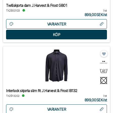
Twillskjorta dam J.Harvest & Frost GB01
TX2900103
1/st
899,00SEK
/
st
VARIANTER
Interlock skjorta slim fit J.Harvest & Frost IB132
TX2913202
1/st
899,00SEK
/
st
VARIANTER