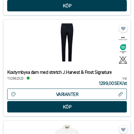
Kostymbyxa dam med stretch J.Harvest & Frost Signature
TX2962323
1/st
1299,00SEK
/
st
VARIANTER