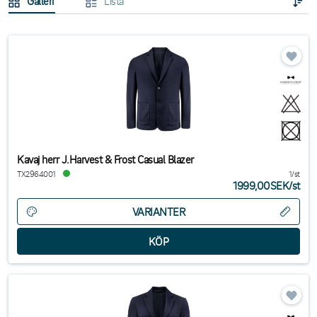
Galleri
Lista
Kavaj herr J.Harvest & Frost Casual Blazer
TX2964001
1/st
1999,00SEK
/
st
VARIANTER