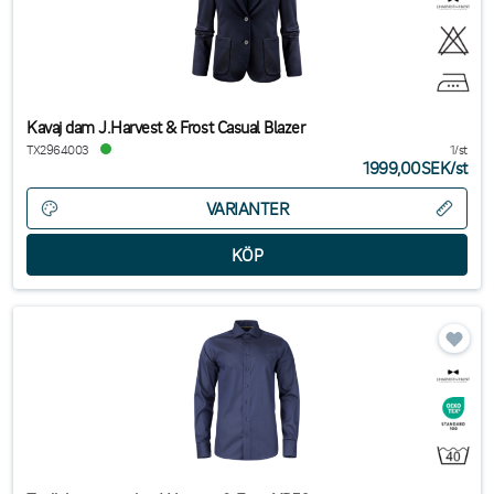
Kavaj dam J.Harvest & Frost Casual Blazer
TX2964003
1/st
1999,00SEK
/
st
VARIANTER