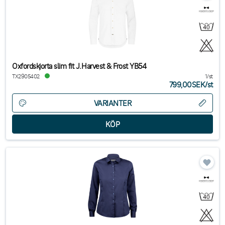
Oxfordskjorta slim fit J.Harvest & Frost YB54
TX2905402
1/st
799,00SEK
/
st
VARIANTER