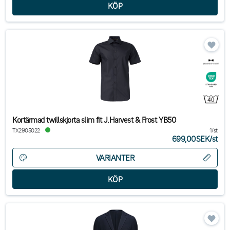
Kortärmad twillskjorta slim fit J.Harvest & Frost YB50
TX2905022
1/st
699,00SEK
/
st
VARIANTER