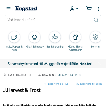
Städ, Papper &
Kök & Takeaway
Bar & Servering
Kläder, Skor &
Sommar
Kem
Accessoarer
Servera drycken med stil! Muggar för varje tillfälle.
Klicka här!
HEM
HANDLA EFTER
VARUMÄRKEN
J.HARVEST & FROST
Exportera till PDF
Exportera till Excel
J.Harvest & Frost
Högkvalitativa och bekväma kläder för både