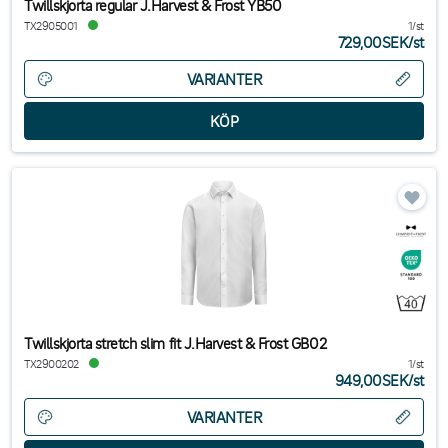
Twillskjorta regular J.Harvest & Frost YB50
TX2905001
1/st
729,00SEK
/
st
VARIANTER
Twillskjorta stretch slim fit J.Harvest & Frost GB02
TX2900202
1/st
949,00SEK
/
st
VARIANTER