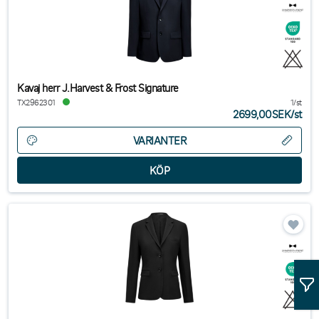
Kavaj herr J.Harvest & Frost Signature
TX2962301
1/st
2699,00SEK
/
st
VARIANTER