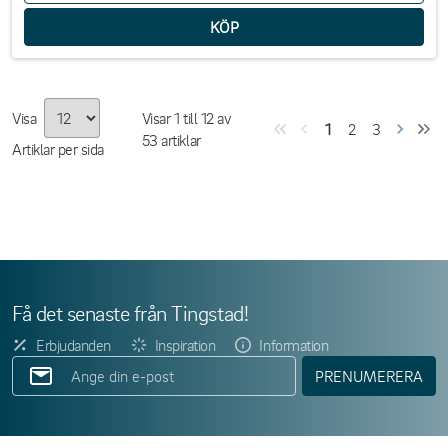
Visa
Visar
1
till
12
av
1
2
3
53
artiklar
Artiklar per sida
Få det senaste från Tingstad!
Erbjudanden
Inspiration
Information
PRENUMERERA