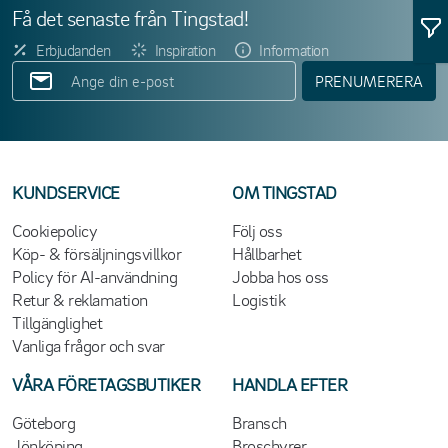
Få det senaste från Tingstad!
Erbjudanden
Inspiration
Information
PRENUMERERA
KUNDSERVICE
OM TINGSTAD
Cookiepolicy
Följ oss
Köp- & försäljningsvillkor
Hållbarhet
Policy för AI-användning
Jobba hos oss
Retur & reklamation
Logistik
Tillgänglighet
Vanliga frågor och svar
VÅRA FÖRETAGSBUTIKER
HANDLA EFTER
Göteborg
Bransch
Jönköping
Broschyrer