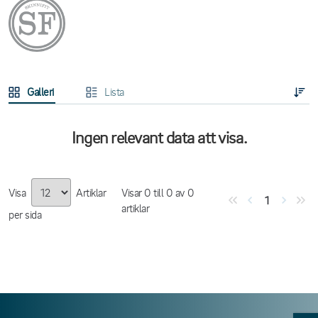
Galleri
Lista
Ingen relevant data att visa.
Visa
Artiklar
Visar
0
till
0
av
0
1
artiklar
per sida