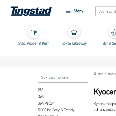
Meny
Städ, Papper & Kem
Kök & Takeaway
Bar & Se
HEM
HANDL
Kyocer
2M
3M
3M Peltor
Kyocera skapar
och användarvä
500° by Cosy & Trendy