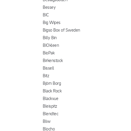
Bessey
BIC
Big Wipes
Bigso Box of Sweden
Billy Bin
BIOkleen
BioPak
Birkenstock
Bissell
Bitz
Björn Borg
Black Rock
Blackvue
Bleispitz
Blendtec
Bliw
Blocho