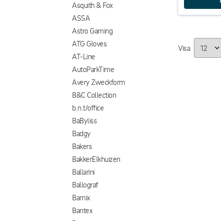
Asquith & Fox
ASSA
Astro Gaming
ATG Gloves
Visa
AT-Line
AutoParkTime
Avery Zweckform
B&C Collection
b.n.t/office
BaByliss
Badgy
Bakers
BakkerElkhuizen
Ballarini
Ballograf
Bamix
Bantex