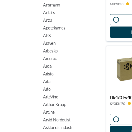
Ansmann
MIT21010
Antalis
Anza
Apotekarnes
APS
Araven
Arbesko
Arcoroc
Arda
Aristo
Arla
Arlo
ArteVino
Dk-170 Fs-
Arthur Krupp
KYODK170
Artline
Arvid Nordquist
Asklunds Industri