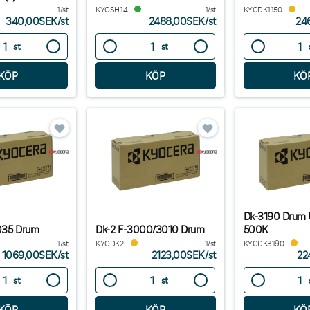
1/st
KYOSH14
1/st
KYODK1150
340,00SEK
/
st
2488,00SEK
/
st
24
st
st
Dk-3190 Drum 
1035 Drum
Dk-2 F-3000/3010 Drum
500K
1/st
KYODK2
1/st
KYODK3190
1069,00SEK
/
st
2123,00SEK
/
st
22
st
st