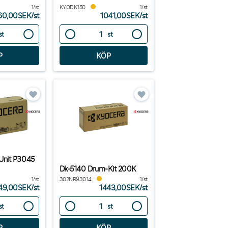
1/st
KYODK150
1/st
60,00SEK
/
st
1041,00SEK
/
st
st
st
Unit P3045
Dk-5140 Drum-Kit 200K
1/st
302NR93014
1/st
49,00SEK
/
st
1443,00SEK
/
st
st
st