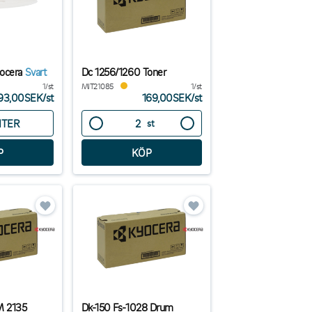
yocera
Svart
Dc 1256/1260 Toner
1/st
MIT21085
1/st
93,00SEK
/
st
169,00SEK
/
st
NTER
st
M 2135
Dk-150 Fs-1028 Drum