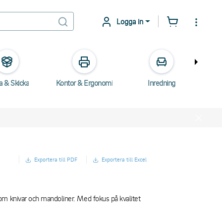
Logga in
a & Skicka
Kontor & Ergonomi
Inredning
E
Exportera till PDF
Exportera till Excel
om knivar och mandoliner. Med fokus på kvalitet