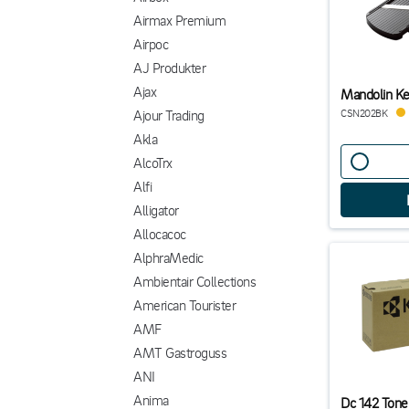
Airmax Premium
Airpoc
AJ Produkter
Ajax
Mandolin Ke
Ajour Trading
CSN202BK
Akla
AlcoTrx
Alfi
Alligator
Allocacoc
AlphraMedic
Ambientair Collections
American Tourister
AMF
AMT Gastroguss
ANI
Anima
Dc 142 Toner