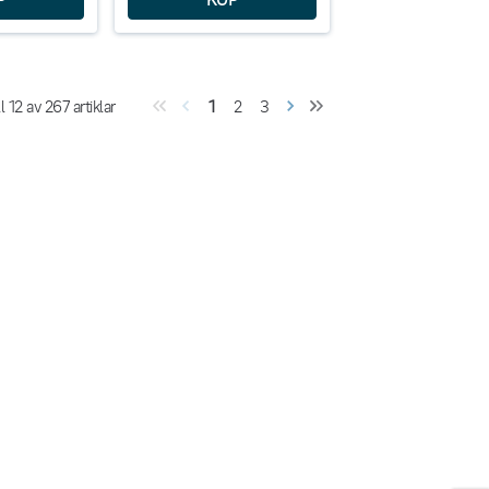
ll
12
av
267
artiklar
1
2
3