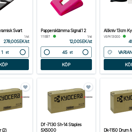
ramisk Svart
Pappersklämma Signal1 2
Allkniv 13cm K
1/st
111597
1/st
VSFK13000
278,00SEK
/
st
12,00SEK
/
st
4
VARIA
st
st
Df -7130 Sh-14 Staples
 (2)
5X5000
Dk-1150 Drum 