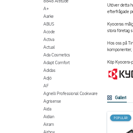
8848 Altitude
Utöver detta h
A+
efterfrågade p
Aarke
ABUS
Kyoceras målgr
stora företag s
Acode
Activa
Hos oss på Tin
Actual
komponenter, d
Ada Cosmetics
Köp Kyocera-pr
Adapt Comfort
Adidas
Adjö
AF
Agnelli Professional Cookware
Galleri
Agrisense
Aida
Aidian
POPULÄR
Airam
Airbox