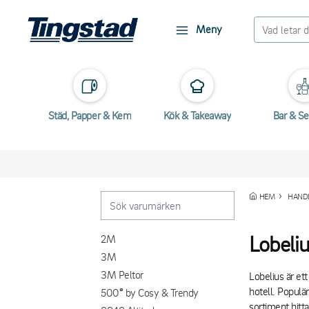
Meny
Städ, Papper & Kem
Kök & Takeaway
Bar & Se
HEM
HANDL
Lobeli
2M
3M
3M Peltor
Lobelius är ett
hotell. Populä
500° by Cosy & Trendy
sortiment hitt