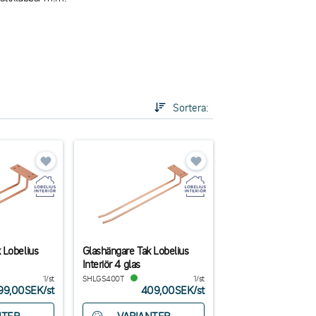
Sortera:
 Lobelius
Glashängare Tak Lobelius
Interiör 4 glas
1/st
SHLGS400T
1/st
99,00SEK
/
st
409,00SEK
/
st