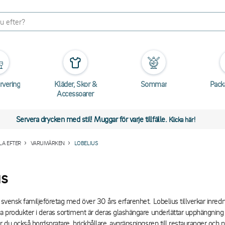
rvering
Kläder, Skor &
Sommar
Pack
Accessoarer
Servera drycken med stil! Muggar för varje tillfälle.
Klicka här!
A EFTER
VARUMÄRKEN
LOBELIUS
us
 svensk familjeföretag med över 30 års erfarenhet. Lobelius tillverkar inrednin
ra produkter i deras sortiment är deras glashängare underlättar upphängning a
ar du också bordspratare, brickhållare, avgränsningsrep till restauranger och