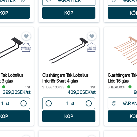
IANTER
VARIANTER
VARIA
 Tak Lobelius
Glashängare Tak Lobelius
Glashängare Tak
t 3 glas
Interiör Svart 4 glas
Lido 15 glas
1/st
SHLGS400TSS
1/st
SHLGR300T
399,00SEK
/
st
409,00SEK
/
st
9
VARIA
st
st