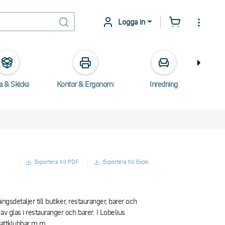
Logga in
a & Skicka
Kontor & Ergonomi
Inredning
E
Exportera till PDF
Exportera till Excel
gsdetaljer till butiker, restauranger, barer och
v glas i restauranger och barer. I Lobelius
 nattklubbar m.m.