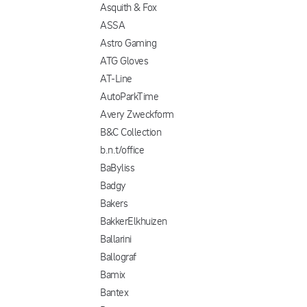
Asquith & Fox
ASSA
Astro Gaming
ATG Gloves
AT-Line
AutoParkTime
Avery Zweckform
B&C Collection
b.n.t/office
BaByliss
Badgy
Bakers
BakkerElkhuizen
Ballarini
Ballograf
Bamix
Bantex