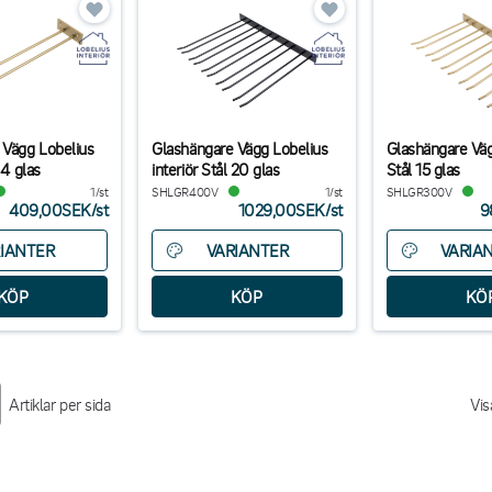
 Vägg Lobelius
Glashängare Vägg Lobelius
Glashängare Väg
 4 glas
interiör Stål 20 glas
Stål 15 glas
1/st
SHLGR400V
1/st
SHLGR300V
409,00SEK
/
st
1029,00SEK
/
st
9
IANTER
VARIANTER
VARIA
Artiklar per sida
Vis