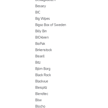
Bessey
BIC
Big Wipes
Bigso Box of Sweden
Billy Bin
BIOkleen
BioPak
Birkenstock
Bissell
Bitz
Björn Borg
Black Rock
Blackvue
Bleispitz
Blendtec
Bliw
Blocho