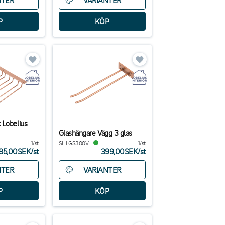
NTER
VARIANTER
 Lobelius
Glashängare Vägg 3 glas
1/st
SHLGS300V
1/st
85,00SEK
/
st
399,00SEK
/
st
NTER
VARIANTER