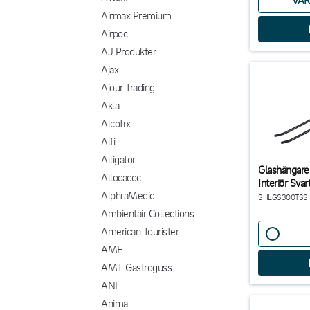
VAR
Airmax Premium
Airpoc
AJ Produkter
Ajax
Ajour Trading
Akla
AlcoTrx
Alfi
Alligator
Glashängare
Allocacoc
Interiör Svar
AlphraMedic
SHLGS300TSS
Ambientair Collections
American Tourister
AMF
AMT Gastroguss
ANI
Anima