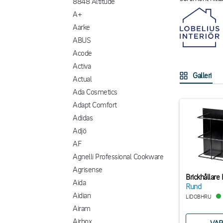
8848 Altitude
A+
Aarke
ABUS
Acode
Activa
Galleri
Actual
Ada Cosmetics
Adapt Comfort
Adidas
Adjö
AF
Agnelli Professional Cookware
Agrisense
Brickhållare
Aida
Rund
Aidian
LIDOBHRU
Airam
Airbox