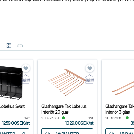
Lista
 Lobelius Svart
Glashängare Tak Lobelius
Glashängare Tak
Interiör 20 glas
Interiör 3 glas
1/st
SHLGR400T
1/st
SHLGS300T
1259,00SEK
/
st
1029,00SEK
/
st
3