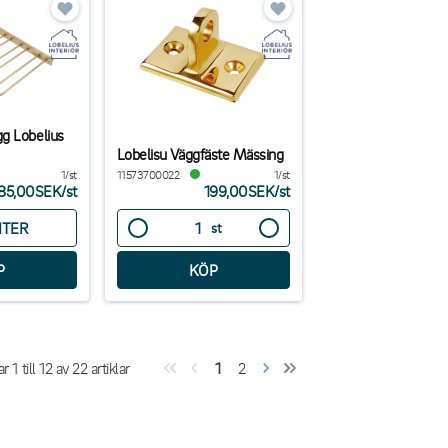
g Lobelius
Lobelisu Väggfäste Mässing
1/st
11573700022
1/st
85,00SEK
/
st
199,00SEK
/
st
NTER
st
ar
1
till
12
av
22
artiklar
1
2