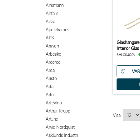
Ansmann
Antalis
Anza
Apotekarnes
APS
Glashängare
Araven
Interiör Glas
Arbesko
SHLGS400V
Arcoroc
Arda
VAR
Aristo
Arla
Arlo
ArteVino
Arthur Krupp
Visa
Artline
Arvid Nordquist
Asklunds Industri