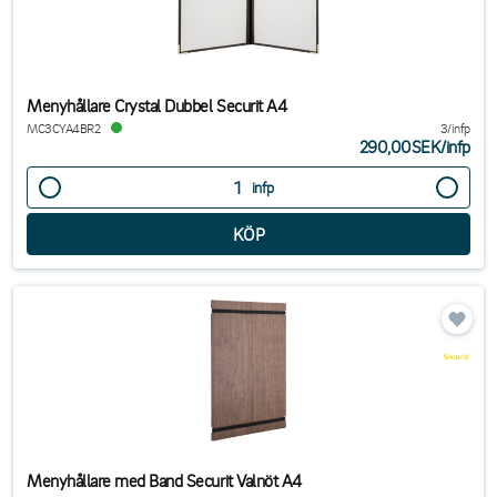
Menyhållare Crystal Dubbel Securit A4
MC3CYA4BR2
3/infp
290,00SEK
/
infp
infp
Menyhållare med Band Securit Valnöt A4