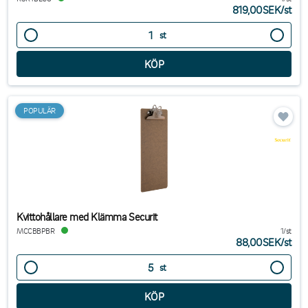
819,00SEK
/
st
st
POPULÄR
Kvittohållare med Klämma Securit
MCCBBPBR
1/st
88,00SEK
/
st
st