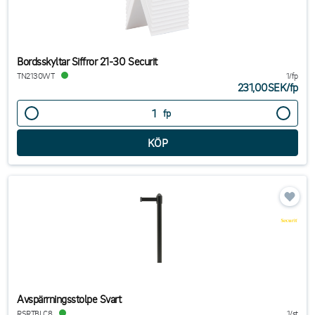
Bordsskyltar Siffror 21-30 Securit
TN2130WT
1/fp
231,00SEK
/
fp
fp
Avspärrningsstolpe Svart
RSRTBLC8
1/st