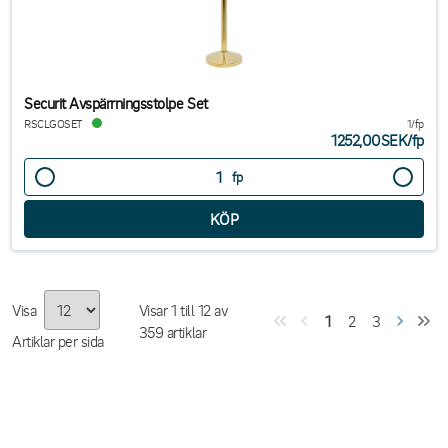
Securit Avspärrningsstolpe Set
RSCLGOSET
1/fp
1252,00SEK
/
fp
fp
Visa
Visar
1
till
12
av
1
2
3
359
artiklar
Artiklar per sida