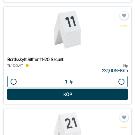
Bordsskylt Siffror 11-20 Securit
TN1120WT
1/fp
231,00SEK
/
fp
fp