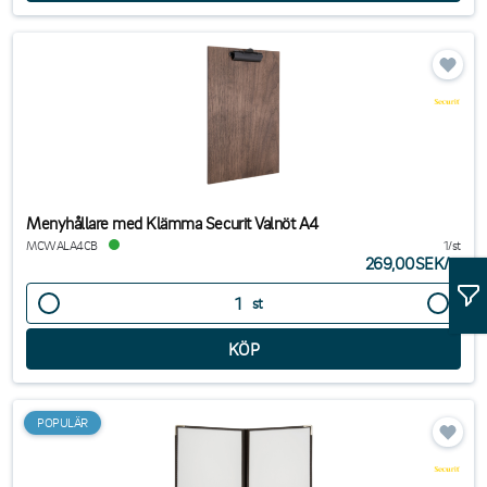
Menyhållare med Klämma Securit Valnöt A4
MCWALA4CB
1/st
269,00SEK
/
st
st
POPULÄR