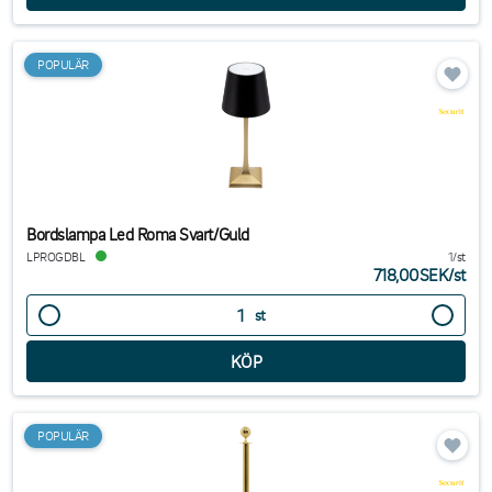
POPULÄR
Bordslampa Led Roma Svart/Guld
LPROGDBL
1/st
718,00SEK
/
st
st
POPULÄR