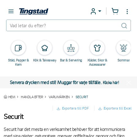
Städ, Papper &
Kök & Takeaway
Bar & Servering
Kläder, Skor &
Sommar
Kem
Accessoarer
Servera drycken med stil! Muggar för varje tillfälle.
Klicka här!
HEM
HANDLA EFTER
VARUMÄRKEN
SECURIT
Exportera till PDF
Exportera till Excel
Securit
Securit har det mesta en verksamhet behöver för att kommunicera
med sina gäster; gatupratare, menyer, griffeltavlor, pennor och färg.