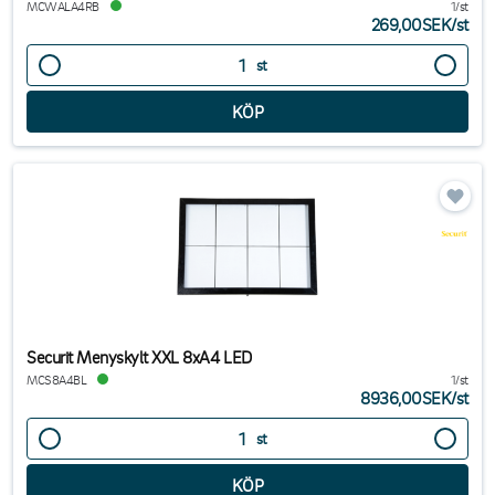
MCWALA4RB
1/st
269,00SEK
/
st
st
Securit Menyskylt XXL 8xA4 LED
MCS8A4BL
1/st
8936,00SEK
/
st
st