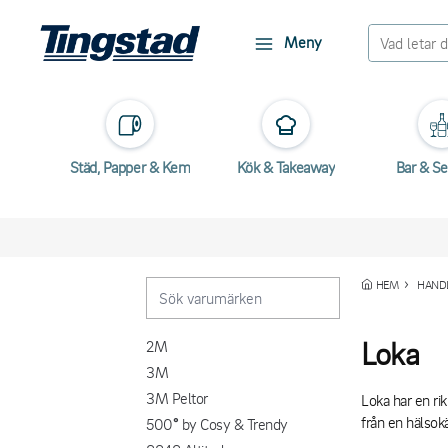
Meny
Städ, Papper & Kem
Kök & Takeaway
Bar & Se
HEM
HANDL
Loka
2M
3M
3M Peltor
Loka har en ri
från en hälsok
500° by Cosy & Trendy