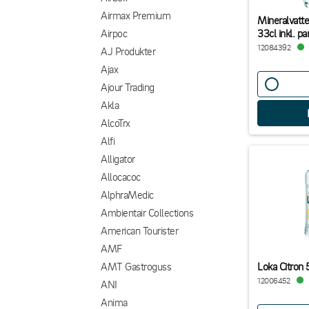
Airmax Premium
Mineralvatte
33cl inkl. pa
Airpoc
12084392
AJ Produkter
Ajax
Ajour Trading
Akla
AlcoTrx
Alfi
Alligator
Allocacoc
AlphraMedic
Ambientair Collections
American Tourister
AMF
Loka Citron 
AMT Gastroguss
12006452
ANI
Anima