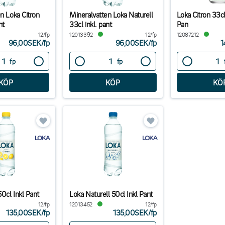
n Loka Citron
Mineralvatten Loka Naturell
Loka Citron 33cl
nt
33cl inkl. pant
Pan
12/fp
12013392
12/fp
12087212
96,00SEK
/
fp
96,00SEK
/
fp
1
fp
fp
50cl Inkl Pant
Loka Naturell 50cl Inkl Pant
12/fp
12013452
12/fp
135,00SEK
/
fp
135,00SEK
/
fp