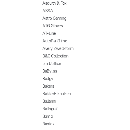
Asquith & Fox
ASSA
Astro Gaming
ATG Gloves
AT-Line
AutoParkTime
Avery Zweckform
B&C Collection
b.n.t/office
BaByliss
Badgy
Bakers
BakkerElkhuizen
Ballarini
Ballograf
Bamix
Bantex