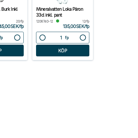
 Burk Inkl
Mineralvatten Loka Päron
33cl inkl. pant
20/fp
1206740-12
12/fp
45,00SEK
/
fp
135,00SEK
/
fp
fp
fp