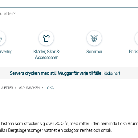
rvering
Kläder, Skor &
Sommar
Pack
Accessoarer
Servera drycken med stil! Muggar för varje tillfälle.
Klicka här!
A EFTER
VARUMÄRKEN
LOKA
k historia som sträcker sig över 300 år, med rötter i den berömda Loka Brun
älla i Bergslagensomger vattnet en oslagbar renhet och smak.