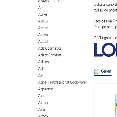
8848 Altitude
Loka är särski
A+
två av de mest
Aarke
ABUS
Hos oss på Tin
fruktiga och u
Acode
Activa
På Tingstad.co
Actual
Ada Cosmetics
Adapt Comfort
Adidas
Adjö
Galleri
AF
Agnelli Professional Cookware
Agrisense
Aida
Aidian
Airam
Airbox