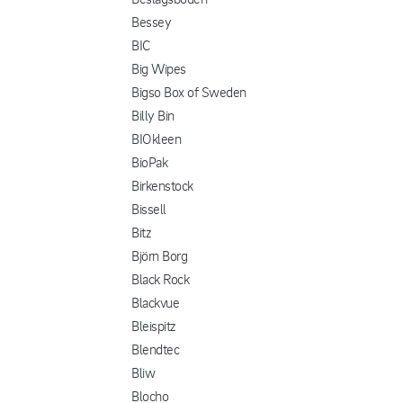
Bessey
BIC
Big Wipes
Bigso Box of Sweden
Billy Bin
BIOkleen
BioPak
Birkenstock
Bissell
Bitz
Björn Borg
Black Rock
Blackvue
Bleispitz
Blendtec
Bliw
Blocho