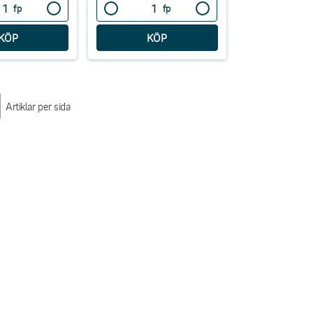
fp
fp
Artiklar per sida