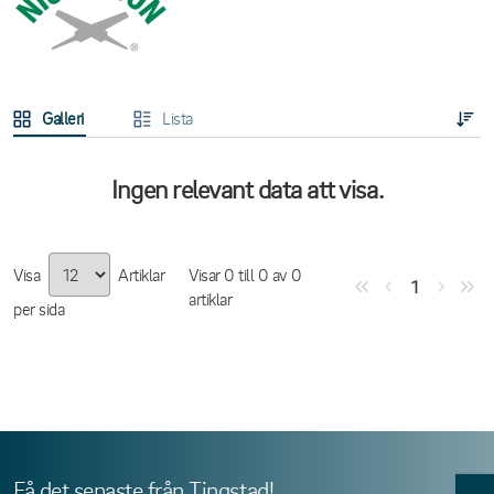
Galleri
Lista
Ingen relevant data att visa.
Visa
Artiklar
Visar
0
till
0
av
0
1
artiklar
per sida
Få det senaste från Tingstad!