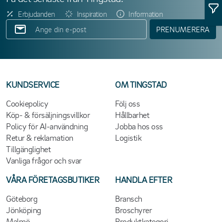
Erbjudanden
Inspiration
Information
PRENUMERERA
KUNDSERVICE
OM TINGSTAD
Cookiepolicy
Följ oss
Köp- & försäljningsvillkor
Hållbarhet
Policy för AI-användning
Jobba hos oss
Retur & reklamation
Logistik
Tillgänglighet
Vanliga frågor och svar
VÅRA FÖRETAGSBUTIKER
HANDLA EFTER
Göteborg
Bransch
Jönköping
Broschyrer
Malmö
Produktkategori