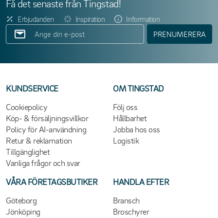
Få det senaste från Tingstad!
Erbjudanden
Inspiration
Information
PRENUMERERA
KUNDSERVICE
OM TINGSTAD
Cookiepolicy
Följ oss
Köp- & försäljningsvillkor
Hållbarhet
Policy för AI-användning
Jobba hos oss
Retur & reklamation
Logistik
Tillgänglighet
Vanliga frågor och svar
VÅRA FÖRETAGSBUTIKER
HANDLA EFTER
Göteborg
Bransch
Jönköping
Broschyrer