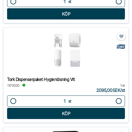
st
Beställ tvåldispensers online hos Tingstad – hög kvalitet, snabb
leverans och lösningar som passar alla verksamheter.
Tork Dispenserpaket Hygienlösning Vit
1570000
1/st
2095,00SEK
/
st
st