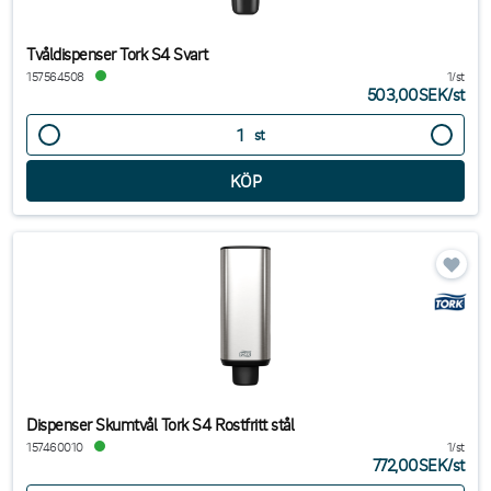
Tvåldispenser Tork S4 Svart
157564508
1/st
503,00SEK
/
st
st
Dispenser Skumtvål Tork S4 Rostfritt stål
157460010
1/st
772,00SEK
/
st