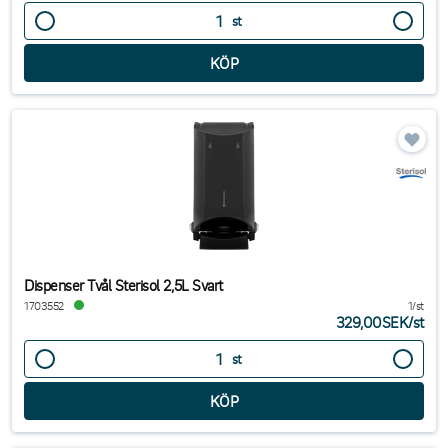
st
Dispenser Tvål Sterisol 2,5L Svart
1703552
1/st
329,00SEK
/
st
st