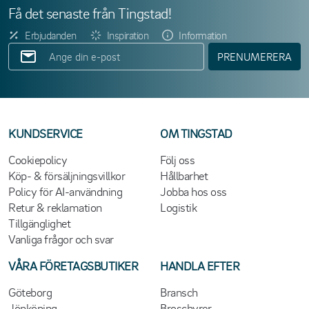
Få det senaste från Tingstad!
Erbjudanden
Inspiration
Information
PRENUMERERA
KUNDSERVICE
OM TINGSTAD
Cookiepolicy
Följ oss
Köp- & försäljningsvillkor
Hållbarhet
Policy för AI-användning
Jobba hos oss
Retur & reklamation
Logistik
Tillgänglighet
Vanliga frågor och svar
VÅRA FÖRETAGSBUTIKER
HANDLA EFTER
Göteborg
Bransch
Jönköping
Broschyrer