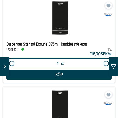
Dispenser Sterisol Ecoline 375ml Handdesinfektion
1701557-1
1/st
116,00SEK
/
st
st