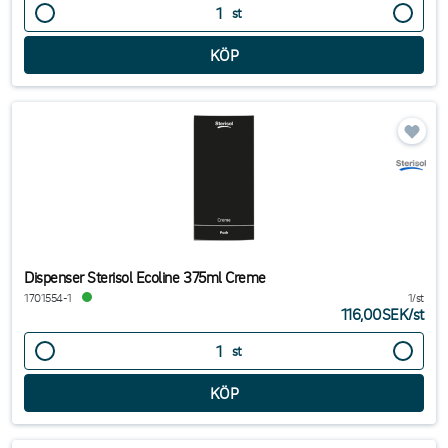
st
Dispenser Sterisol Ecoline 375ml Creme
1701554-1
1/st
116,00SEK
/
st
st