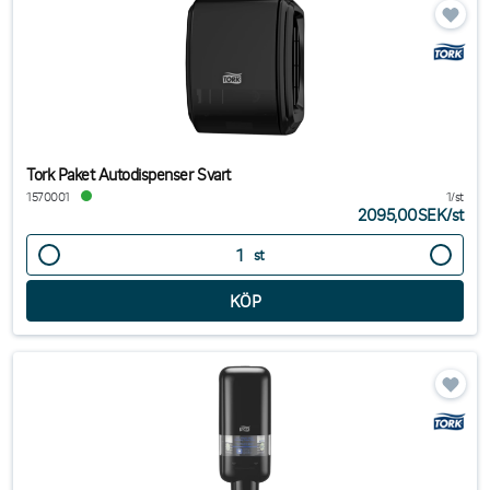
Tork Paket Autodispenser Svart
1570001
1/st
2095,00SEK
/
st
st