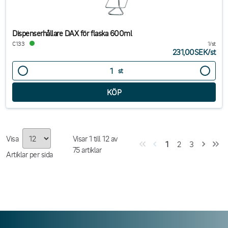
Dispenserhållare DAX för flaska 600ml
C133
1/st
231,00SEK
/
st
st
Visa
Visar
1
till
12
av
1
2
3
75
artiklar
Artiklar per sida