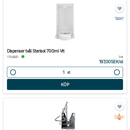
Dispenser tvål Sterisol 700ml Vit
1704561
1/st
197,00SEK
/
st
st