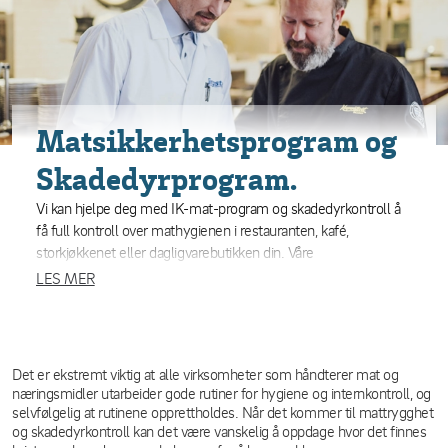
Matsikkerhetsprogram og
Skadedyrprogram.
Vi kan hjelpe deg med IK-mat-program og skadedyrkontroll å
få full kontroll over mathygienen i restauranten, kafé,
storkjøkkenet eller dagligvarebutikken din. Våre
næringsmiddelkonsulenter og skadedyrbekjempere utfører
LES MER
risikoanalyser og gir deg praktiske tips om hvordan du enkelt
kan oppfylle myndighetenes og kundenes krav til god hygiene.
Vi kan nå tilby to nye programmer: mattrygghet- og
skadedyrkontroller. Vi skreddersyr pakker for din virksomhet
Det er ekstremt viktig at alle virksomheter som håndterer mat og
helt etter dine spesifikke behov.
næringsmidler utarbeider gode rutiner for hygiene og internkontroll, og
selvfølgelig at rutinene opprettholdes. Når det kommer til mattrygghet
og skadedyrkontroll kan det være vanskelig å oppdage hvor det finnes