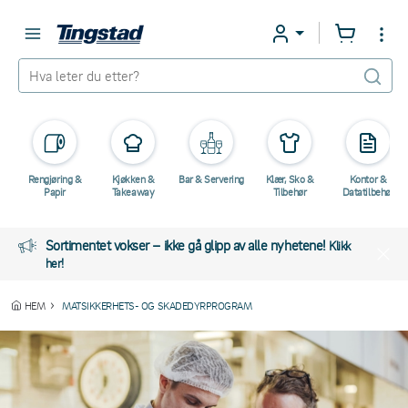
Rengjøring &
Kjøkken &
Bar & Servering
Klær, Sko &
Kontor &
Papir
Takeaway
Tilbehør
Datatilbehør
Sortimentet vokser – ikke gå glipp av alle nyhetene!
Klikk
her!
HEM
MATSIKKERHETS- OG SKADEDYRPROGRAM