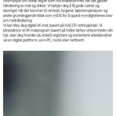
informasjon om hvilke regler som må imøtekommes når det gjelder
håndtering av mat og drikke. Vi hjelper deg å få gode rutiner og
løsninger når det kommer til renhold, hygiene, kjøletemperaturer og
andre grunnleggende tiltak som må til for å oppnå myndighetenes krav
om mathåndtering.
Vi kan tilby deg digital IK-mat, basert på HACCP-retningslinjer. Vi
skreddersyr et IK-matprogram basert på hvilke behov virksomheten din
har, viser deg hvordan du enkelt registrere og kontrollere arbeidsrutiner
via en digital plattform, som PC, mobil eller nettbrett.