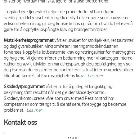
brister og hvordan man skal agere for å løse problemene.
Tingstad nye tjenester hjelper deg med dette. Vi har erfarne
næringsmiddelkonsulenter og skadedyrbekjempere som analyserer
virksomheten din og gir deg konkrete tips og råd om hva du behøver å
gjøre for å oppfylle lovpålagte krav og bransjestandarder.
Matsikkerhetsprogrammet
vårt er utviklet for storkjøkken, restauranter
og dagligvarebutikker. Virksomheter i næringsmiddelindustrien
forventes å oppfylle lovbestemte krav og retningslinjer for mattrygghet
og hygiene. Vi gjennomfører en bedømming hvor vi kartlegger interne
rutiner og avvik, utvikler en handlingsplan, gir deg oppfølgning og viser
deg hvordan du registrerer og kontrollerer, slik at interne arbeidsrutiner
blir utført korrekt, ut ifra myndighetens krav.
Les mer
Skadedyrprogrammet
vårt er til for å gi deg et langsiktig og
bekymringsfritt resultat når det gjelder skadedyrkontroll.
Skadedyrkontollørene våre som driver med Pest control har
kompetansen som trengs til å identifisere, forebygge og bekjempe
problemet.
Les mer
Kontakt oss
MAIL