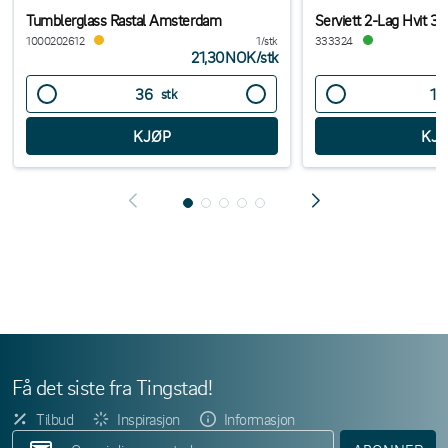
Tumblerglass Rastal Amsterdam
Serviett 2-Lag Hvit 
1000202612
1/stk
333324
21,30NOK
/
stk
stk
Få det siste fra Tingstad!
Tilbud
Inspirasjon
Informasjon