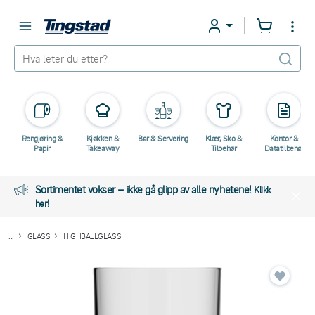
Rengjøring &
Kjøkken &
Bar & Servering
Klær, Sko &
Kontor &
Papir
Takeaway
Tilbehør
Datatilbehør
Sortimentet vokser – ikke gå glipp av alle nyhetene!
Klikk
her!
...
GLASS
HIGHBALLGLASS