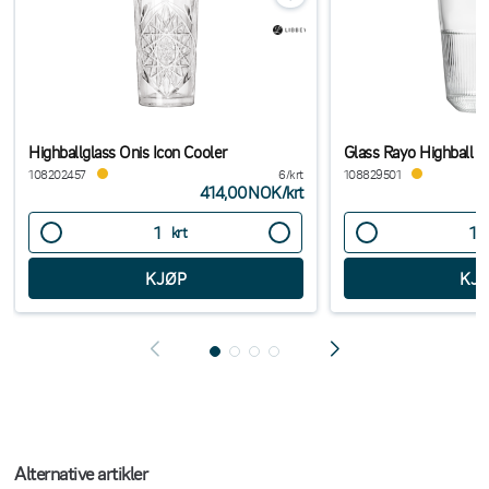
Highballglass Onis Icon Cooler
Glass Rayo Highball 3
108202457
6/krt
108829501
414,00NOK
/
krt
krt
Alternative artikler