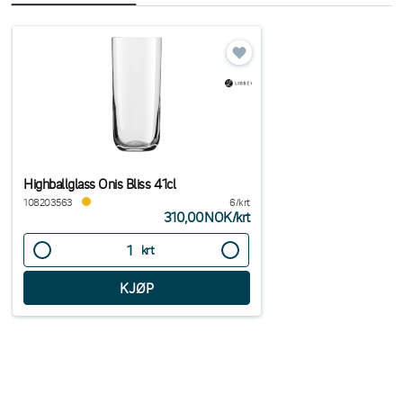
Highballglass Onis Bliss 41cl
108203563
6/krt
310,00NOK
/
krt
krt