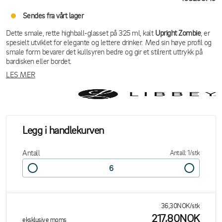
Sendes fra vårt lager
Dette smale, rette highball-glasset på 325 ml, kalt
Upright Zombie
, er
spesielt utviklet for elegante og lettere drinker. Med sin høye profil og
smale form bevarer det kullsyren bedre og gir et stilrent uttrykk på
bardisken eller bordet.
LES MER
Legg i handlekurven
Antall
Antall: 1/stk
36,30NOK/stk
217,80NOK
eksklusive moms