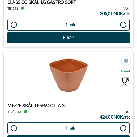
CLASSICO SKÅL 1/6 GASTRO SORT
TB1242
1/stk
265,00NOK
/
stk
stk
MEZZE SKÅL TERRACOTTA 3L
TT2920M
1/stk
424,00NOK
/
stk
stk