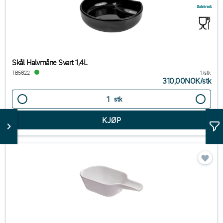
Skål Halvmåne Svart 1,4L
TB5622
1/stk
310,00NOK
/
stk
stk