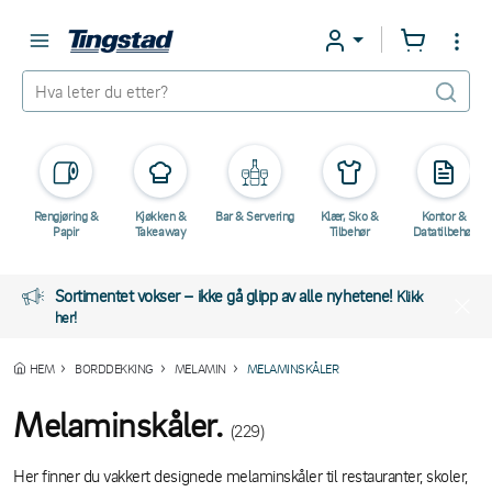
Rengjøring &
Kjøkken &
Bar & Servering
Klær, Sko &
Kontor &
Papir
Takeaway
Tilbehør
Datatilbehør
Sortimentet vokser – ikke gå glipp av alle nyhetene!
Klikk
her!
HEM
BORDDEKKING
MELAMIN
MELAMINSKÅLER
Melaminskåler.
(229)
Her finner du vakkert designede melaminskåler til restauranter, skoler,