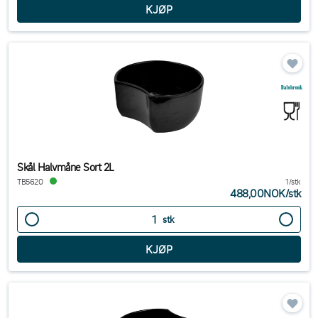
Skål Halvmåne Sort 2L
TB5620
1/stk
488,00NOK
/
stk
stk