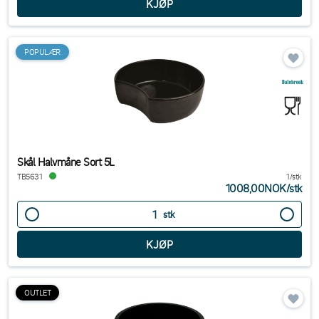
POPULÆR
Skål Halvmåne Sort 5L
TB5631
1/stk
1008,00NOK
/
stk
stk
OUTLET