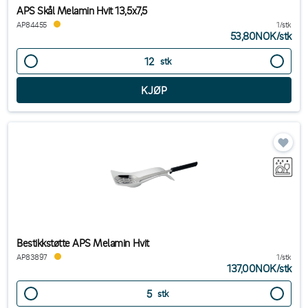
APS Skål Melamin Hvit 13,5x7,5
AP84455
1/stk
53,80NOK
/
stk
stk
Bestikkstøtte APS Melamin Hvit
AP83897
1/stk
137,00NOK
/
stk
stk