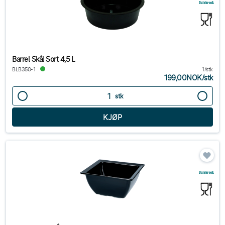
Barrel Skål Sort 4,5 L
BLB350-1
1/stk
199,00NOK
/
stk
stk