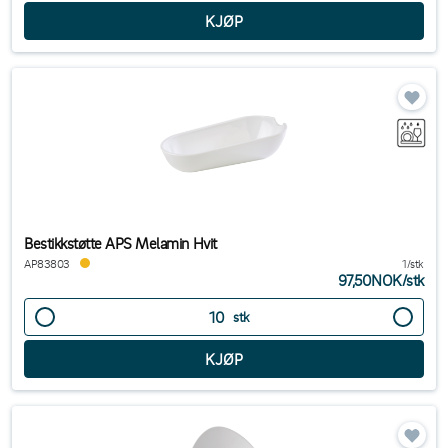
Bestikkstøtte APS Melamin Hvit
AP83803
1/stk
97,50NOK
/
stk
stk