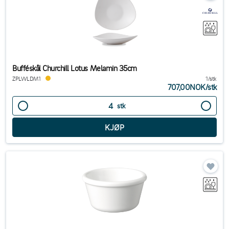
Bufféskål Churchill Lotus Melamin 35cm
ZPLWLDM1
1/stk
707,00NOK
/
stk
stk