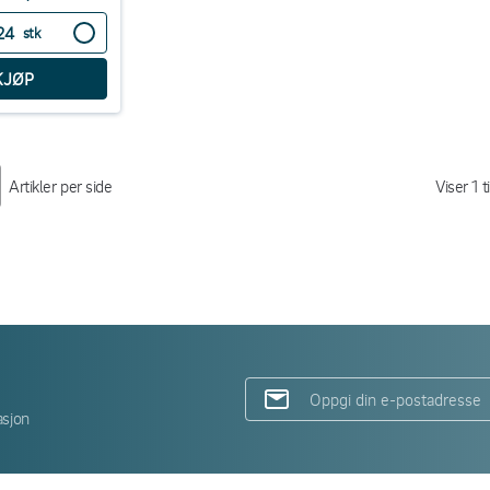
stk
Artikler per side
Viser
1
t
asjon