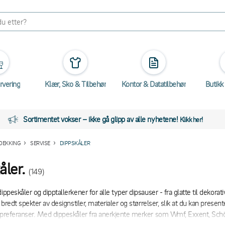
rvering
Klær, Sko & Tilbehør
Kontor & Datatilbehør
Butikk
Sortimentet vokser – ikke gå glipp av alle nyhetene!
Klikk her!
DEKKING
SERVISE
DIPPSKÅLER
åler.
(149)
ippeskåler og dipptallerkener for alle typer dipsauser - fra glatte til dekorat
t bredt spekter av designstiler, materialer og størrelser, slik at du kan pre
 preferanser. Med dippeskåler fra anerkjente merker som Wmf, Exxent, Schö