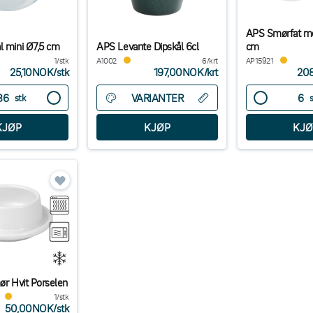
APS Smørfat m
l mini Ø7,5 cm
APS Levante Dipskål 6cl
cm
1/stk
A1002
6/krt
AP15921
25,10NOK
/
stk
197,00NOK
/
krt
20
VARIANTER
stk
ør Hvit Porselen
1/stk
50,00NOK
/
stk