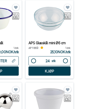
ål
APS Glasskål mini Ø6 cm
1/stk
AP11859
1/stk
0,00NOK
/
stk
25,10NOK
/
stk
NTER
stk