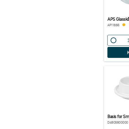
APS Glasskå
AP11866
Basis for Sm
D4805800000