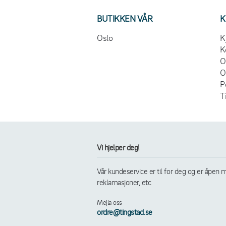
BUTIKKEN VÅR
K
Oslo
K
K
O
O
P
T
Vi hjelper deg!
Vår kundeservice er til for deg og er åpen m
reklamasjoner, etc
Mejla oss
ordre@tingstad.se