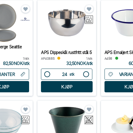
erge Seattle
APS Dippeskål rustfritt stål 5
APS Emaljert Sk
1/stk
AP40685
1/stk
A498
82,50NOK
/
stk
32,50NOK
/
stk
6
IANTER
VARIA
stk