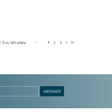
il
12
av
149
artikler
1
2
3
ABONNER