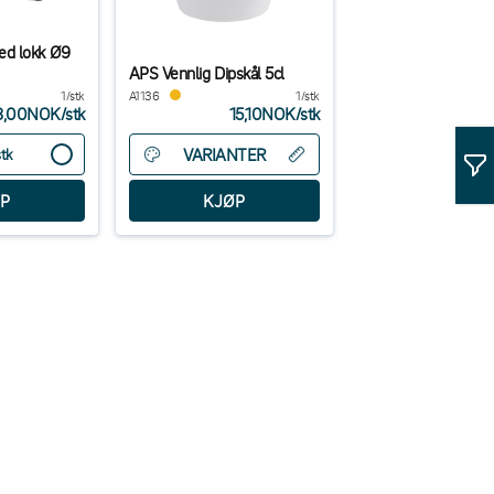
ed lokk Ø9
APS Vennlig Dipskål 5cl
1/stk
A1136
1/stk
8,00NOK
/
stk
15,10NOK
/
stk
VARIANTER
stk