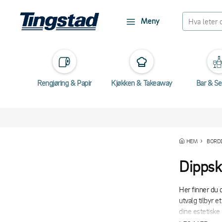
Meny
Rengjøring & Papir
Kjøkken & Takeaway
Bar & Se
HEM
BORD
Dippsk
Her finner du d
utvalg tilbyr e
dine estetiske