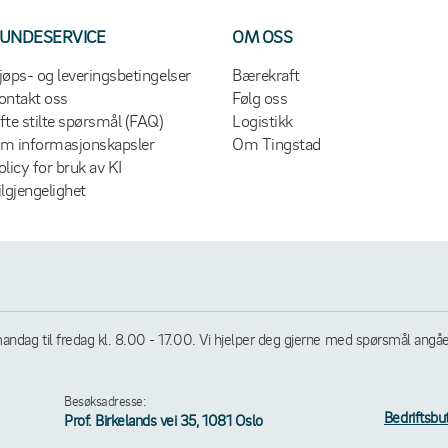
UNDESERVICE
OM OSS
jøps- og leveringsbetingelser
Bærekraft
ontakt oss
Følg oss
fte stilte spørsmål (FAQ)
Logistikk
m informasjonskapsler
Om Tingstad
olicy for bruk av KI
ilgjengelighet
andag til fredag kl. 8.00 - 17.00. Vi hjelper deg gjerne med spørsmål angående
Besøksadresse:
Bedriftsbu
Prof. Birkelands vei 35, 1081 Oslo