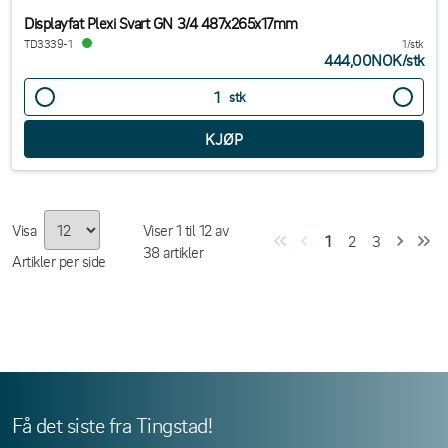
Displayfat Plexi Svart GN 3/4 487x265x17mm
TD3339-1
1/stk
444,00NOK
/
stk
stk
Visa
Viser
1
til
12
av
1
2
3
38
artikler
Artikler per side
Få det siste fra Tingstad!