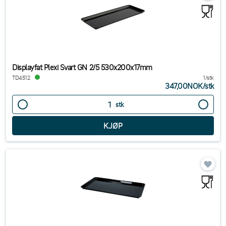
Displayfat Plexi Svart GN 2/5 530x200x17mm
TD4512
1/stk
347,00NOK
/
stk
stk