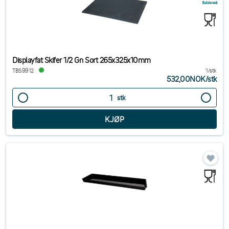
Displayfat Skifer 1/2 Gn Sort 265x325x10mm
TBS9912
1/stk
532,00NOK
/
stk
stk