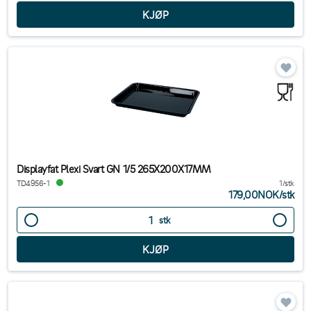
Displayfat Plexi Svart GN 1/5 265X200X17MM
TD4956-1
1/stk
179,00NOK
/
stk
stk