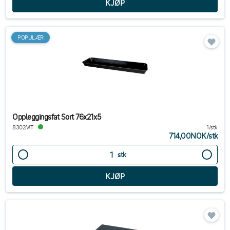
POPULÆR
Oppleggingsfat Sort 76x21x5
8302MT
1/stk
714,00NOK
/
stk
stk