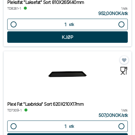
Pleksifat "Laksefat" Sort 810X265X40mm
TD8261-1
1/stk
952,00NOK
/
stk
stk
Plexi Fat "Laxbricka" Sort 620X210X17mm
TD7309-1
1/stk
507,00NOK
/
stk
stk