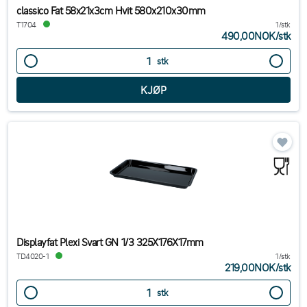
classico Fat 58x21x3cm Hvit 580x210x30mm
T1704
1/stk
490,00NOK
/
stk
stk
Displayfat Plexi Svart GN 1/3 325X176X17mm
TD4020-1
1/stk
219,00NOK
/
stk
stk