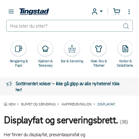
Rengjøring &
Kjøkken &
Bar & Servering
Klær, Sko &
Kontor &
Papir
Takeaway
Tilbehør
Datatilbehør
Sortimentet vokser – ikke gå glipp av alle nyhetene!
Klikk
her!
HEM
BUFFET OG SERVERING
MATPRESENTASJON
DISPLAYFAT
Displayfat og serveringsbrett.
(38)
Her finner du displayfat, presentasjonsfat og