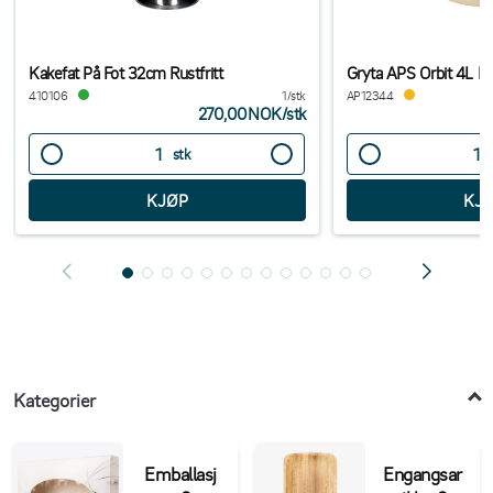
Kakefat På Fot 32cm Rustfritt
Gryta APS Orbit 4L B
410106
1/stk
AP12344
270,00NOK
/
stk
stk
Kategorier
Emballasj
Engangsar