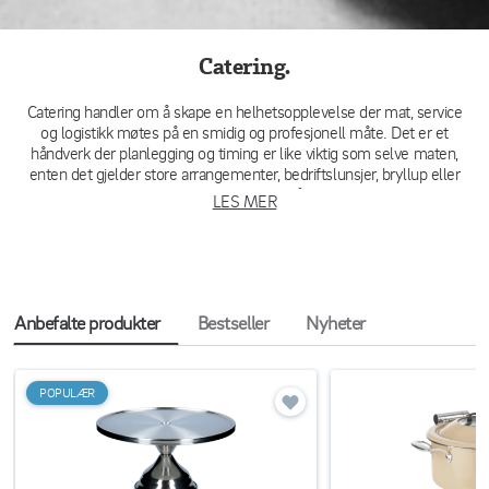
Catering.
Catering handler om å skape en helhetsopplevelse der mat, service
og logistikk møtes på en smidig og profesjonell måte. Det er et
håndverk der planlegging og timing er like viktig som selve maten,
enten det gjelder store arrangementer, bedriftslunsjer, bryllup eller
enklere leveranser. Som cateringaktør må du kunne arbeide raskt,
LES MER
effektivt og med høy kvalitet i alle ledd – fra tilberedning og pakking
til servering og etterarbeid. Med riktig utstyr blir arbeidet mer stabilt,
samtidig som du kan fokusere på det som betyr mest: møtet med
pasienten og kvaliteten i hver enkelt innsats. På Tingstad.com finner
du et bredt sortiment innen alt fra medisinske produkter og
førstehjelp til pleieklær, renhold & hygiene, pauseprodukter og
Anbefalte produkter
Bestseller
Nyheter
kontorartikler – samlet på ett sted for å gjøre arbeidsdagen din
smidigere og mer organisert.
POPULÆR