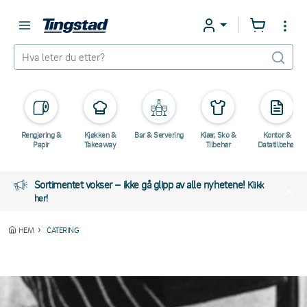
Rengjøring &
Kjøkken &
Bar & Servering
Klær, Sko &
Kontor &
Papir
Takeaway
Tilbehør
Datatilbehør
Sortimentet vokser – ikke gå glipp av alle nyhetene!
Klikk
her!
HEM
CATERING