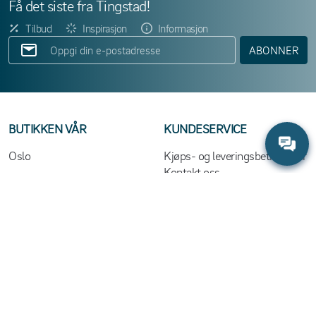
Få det siste fra Tingstad!
Tilbud
Inspirasjon
Informasjon
ABONNER
BUTIKKEN VÅR
KUNDESERVICE
Oslo
Kjøps- og leveringsbetingelser
Kontakt oss
Ofte stilte spørsmål (FAQ)
Om informasjonskapsler
Policy for bruk av KI
Tilgjengelighet
OM OSS
HANDLE UT IFRA
Bærekraft
Bransje
Følg oss
Inspo