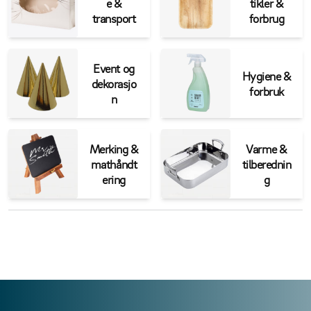
e &
tikler &
transport
forbrug
Event og
Hygiene &
dekorasjo
forbruk
n
Merking &
Varme &
mathåndt
tilberednin
ering
g