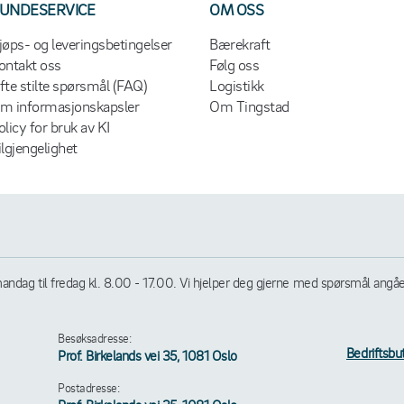
UNDESERVICE
OM OSS
jøps- og leveringsbetingelser
Bærekraft
ontakt oss
Følg oss
fte stilte spørsmål (FAQ)
Logistikk
m informasjonskapsler
Om Tingstad
olicy for bruk av KI
ilgjengelighet
andag til fredag kl. 8.00 - 17.00. Vi hjelper deg gjerne med spørsmål angående
Besøksadresse:
Bedriftsbu
Prof. Birkelands vei 35, 1081 Oslo
Postadresse: