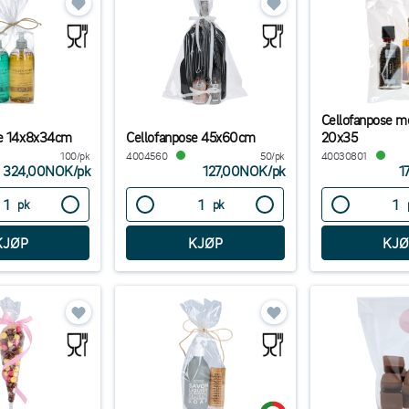
Cellofanpose m
se 14x8x34cm
Cellofanpose 45x60cm
20x35
100/pk
4004560
50/pk
40030801
324,00NOK
/
pk
127,00NOK
/
pk
1
pk
pk