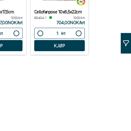
0x17,5cm
Cellofanpose 10x6,5x22cm
1000/krt
80404-1
1000/krt
7,00NOK
/
krt
704,00NOK
/
krt
krt
krt