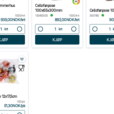
remmerhus
Cellofanpose
100x65x300mm
Cellofanpose 1
1000/krt
10065300
1000/krt
300180
935,00NOK
/
krt
892,00NOK
/
krt
90
krt
krt
e 12x17,5cm
100/pk
51,30NOK
/
pk