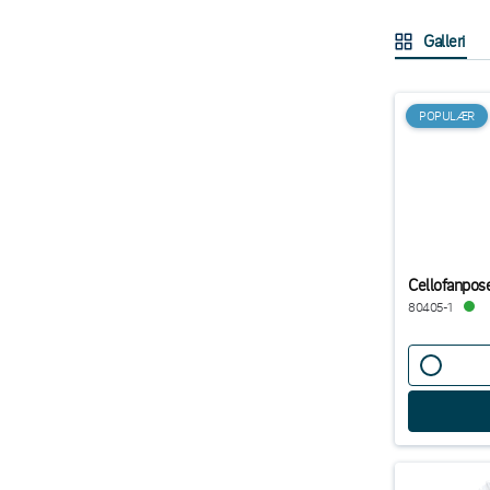
Galleri
POPULÆR
Cellofanpos
80405-1