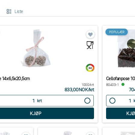
Liste
POPULÆR
e 14x6,5x20,5cm
Cellofanpose 
1000/krt
80403-1
833,00NOK
/
krt
70
krt