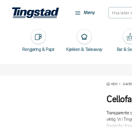
Meny
Rengjøring & Papir
Kjøkken & Takeaway
Bar & Se
HEM
GAVE
Cellof
Transparente c
viktig. Vi i Ti
Nedenfor finne