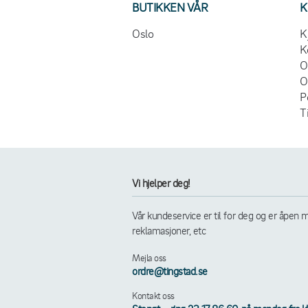
BUTIKKEN VÅR
K
Oslo
K
K
O
O
P
T
Vi hjelper deg!
Vår kundeservice er til for deg og er åpen m
reklamasjoner, etc
Mejla oss
ordre@tingstad.se
Kontakt oss