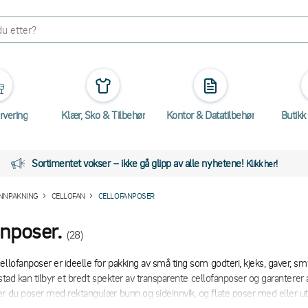
rvering
Klær, Sko & Tilbehør
Kontor & Datatilbehør
Butikk
Sortimentet vokser – ikke gå glipp av alle nyhetene!
Klikk her!
INNPAKNING
CELLOFAN
CELLOFANPOSER
anposer.
(28)
ellofanposer er ideelle for pakking av små ting som godteri, kjeks, gaver, sm
ngstad kan tilbyr et bredt spekter av transparente cellofanposer og garanterer
r du poser med rektangulær bunn og sideinnvik, og flate poser med eller ut