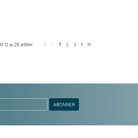
til
12
av
28
artikler
1
2
3
ABONNER