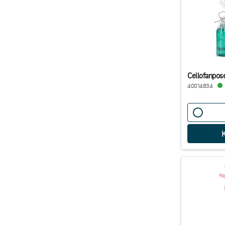
Cellofanpo
40014834