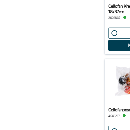
Cellofan K
18x37cm
2601837
Cellofanpos
4001217