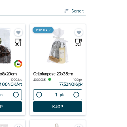
Sorter:
POPULÆR
10x8x20cm
Cellofanpose 20x35cm
1000/krt
4002035
100/pk
4,00NOK
/
krt
77,50NOK
/
pk
krt
pk