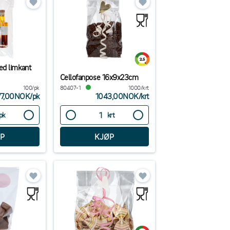
ed limkant
Cellofanpose 16x9x23cm
100/pk
80407-1
1000/krt
77,00NOK
/
pk
1043,00NOK
/
krt
pk
krt