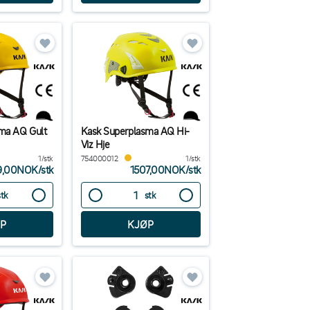
ma AQ Gult
Kask Superplasma AQ Hi-
Viz Hje
1/stk
754000012
1/stk
9,00NOK
/
stk
1507,00NOK
/
stk
stk
stk