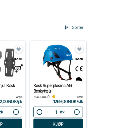
Sorter:
hjul Kask
Kask Superplasma AQ
Beskyttels
4/pk
754000009
1/stk
42,00NOK
/
pk
1269,00NOK
/
stk
pk
stk