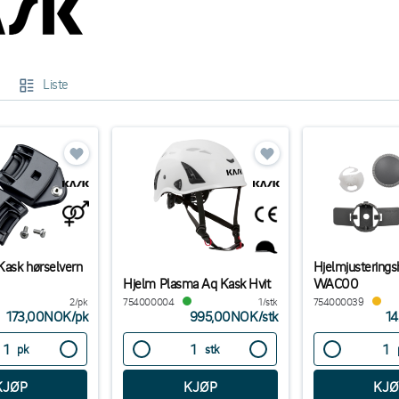
Liste
Kask hørselvern
Hjelmjusterings
Hjelm Plasma Aq Kask Hvit
WAC00
2/pk
754000004
1/stk
754000039
173,00NOK
/
pk
995,00NOK
/
stk
1
pk
stk