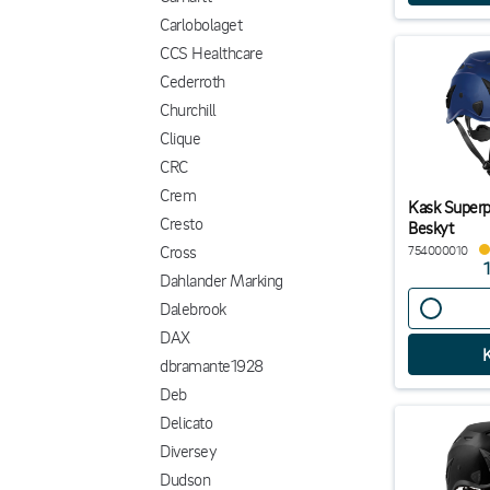
Carlobolaget
CCS Healthcare
Cederroth
Churchill
Clique
CRC
Crem
Kask Super
Cresto
Beskyt
Cross
754000010
Dahlander Marking
Dalebrook
DAX
dbramante1928
Deb
Delicato
Diversey
Dudson