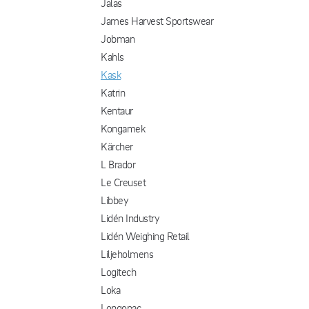
Jalas
James Harvest Sportswear
Jobman
Kahls
Kask
Katrin
Kentaur
Kongamek
Kärcher
L Brador
Le Creuset
Libbey
Lidén Industry
Lidén Weighing Retail
Liljeholmens
Logitech
Loka
Longopac