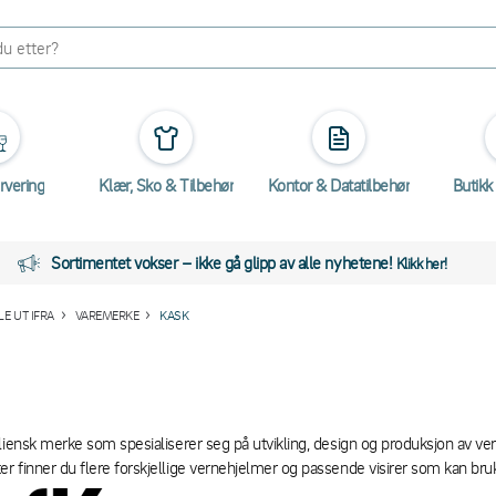
rvering
Klær, Sko & Tilbehør
Kontor & Datatilbehør
Butikk
Sortimentet vokser – ikke gå glipp av alle nyhetene!
Klikk her!
E UT IFRA
VAREMERKE
KASK
liensk merke som spesialiserer seg på utvikling, design og produksjon av vern
 finner du flere forskjellige vernehjelmer og passende visirer som kan bruke