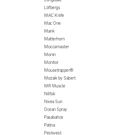
Löfbergs
MAC Knife
Mac One
Mank
Matterhorn
Moccamaster
Monin
Monitor
Mousetrapper®
Mozaik by Sabert
MR Muscle
Nilfisk
Nivea Sun
Ocean Spray
Pasabahce
Patina
Pestwest