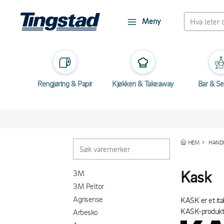
Meny
Rengjøring & Papir
Kjøkken & Takeaway
Bar & Se
HEM
HANDL
Kask
3M
3M Peltor
Agrisense
KASK er et ita
KASK-produkter
Arbesko