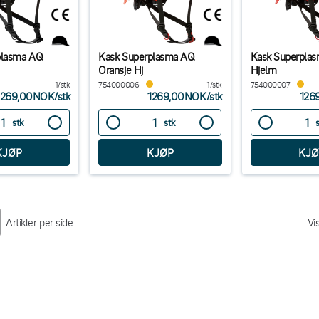
plasma AQ
Kask Superplasma AQ
Kask Superpla
Oransje Hj
Hjelm
1/stk
754000006
1/stk
754000007
1269,00NOK
/
stk
1269,00NOK
/
stk
126
stk
stk
Artikler per side
Vi