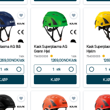
plasma AQ Blå
Kask Superplasma AQ
Kask Superplas
Grønn Hjel
Hjelm
1/stk
754000008
1/stk
754000005
1269,00NOK
/
stk
1269,00NOK
/
stk
126
stk
stk