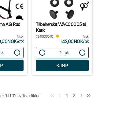
sma AQ Rød
Tilbehørskit WAC00005 til
Kask
1/stk
754000040
1/pk
9,00NOK
/
stk
142,00NOK
/
pk
stk
pk
ser
1
til
12
av
15
artikler
1
2