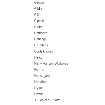
Giesser
Gildan
Gille
Gipeco
Global
Granberg
Graninge
Grundéns
Guide Gloves
Hejco
Helly Hansen Workwear
Herma
Housegard
Hultafors
Hykab
Häxan
J. Harvest & Frost