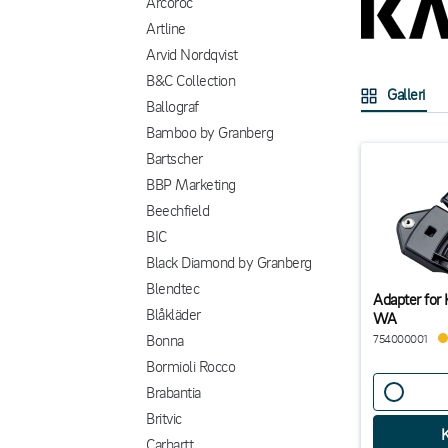
Arcoroc
Artline
Arvid Nordqvist
B&C Collection
Galleri
Ballograf
Bamboo by Granberg
Bartscher
BBP Marketing
Beechfield
BIC
Black Diamond by Granberg
Blendtec
Adapter for 
Blåkläder
WA
Bonna
754000001
Bormioli Rocco
Brabantia
Britvic
Carhartt