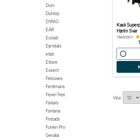
Duni
Dunlop
DYMO
Kask Super
EAR
Hjelm Svar
Ecolab
754000011
Ejendals
etab
Ettore
Exxent
Fellowes
Fentimans
Fever-Tree
Visa
Fiskars
Fontana
Fristads
Funkin Pro
Gevalia