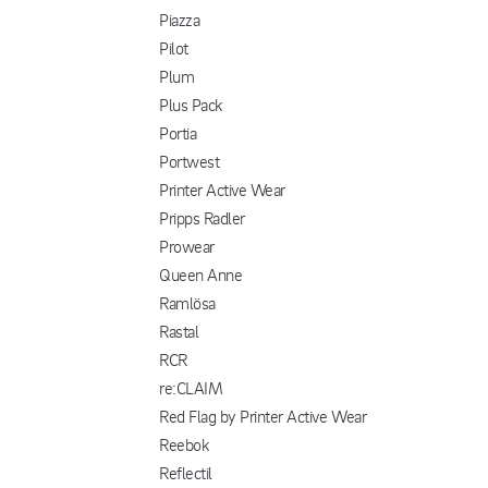
Piazza
Pilot
Plum
Plus Pack
Portia
Portwest
Printer Active Wear
Pripps Radler
Prowear
Queen Anne
Ramlösa
Rastal
RCR
re:CLAIM
Red Flag by Printer Active Wear
Reebok
Reflectil