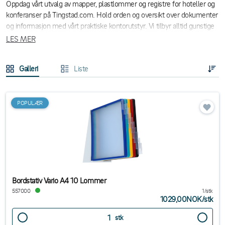
Oppdag vårt utvalg av mapper, plastlommer og registre for hoteller og
konferanser på Tingstad.com. Hold orden og oversikt over dokumenter
og informasjon med vårt praktiske kontorutstyr. Vi tilbyr alltid gunstige
priser med rask levering!
LES MER
Galleri
Liste
POPULÆR
Bordstativ Vario A4 10 Lommer
557000
1/stk
1029,00NOK
/
stk
stk