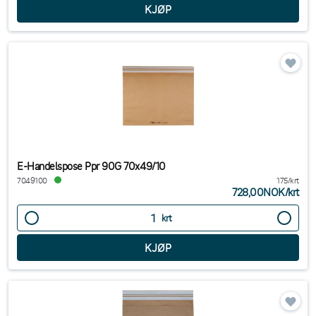
E-Handelspose Ppr 90G 70x49/10
7049100
175/krt
728,00NOK
/
krt
krt