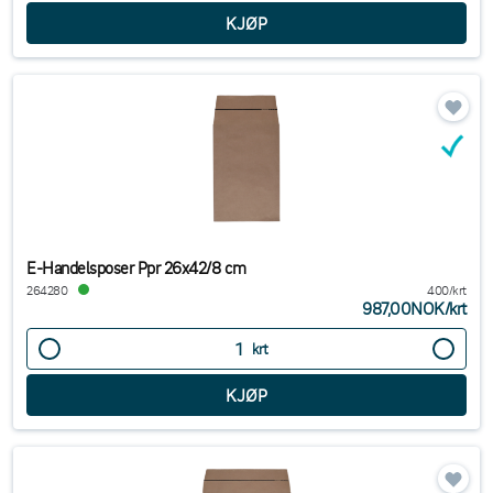
E-Handelsposer Ppr 26x42/8 cm
264280
400/krt
987,00NOK
/
krt
krt