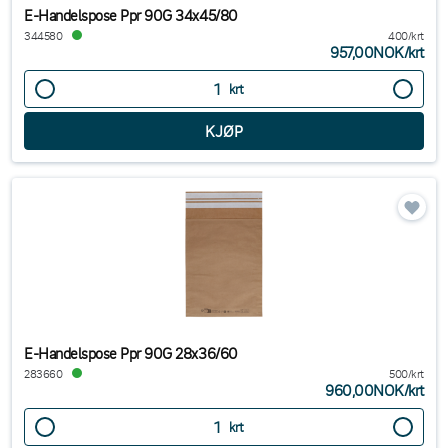
E-Handelspose Ppr 90G 34x45/80
344580
400/krt
957,00NOK
/
krt
krt
E-Handelspose Ppr 90G 28x36/60
283660
500/krt
960,00NOK
/
krt
krt