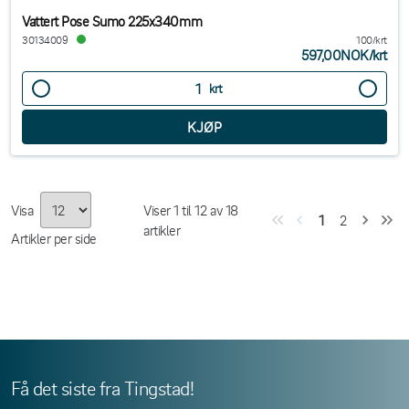
Vattert Pose Sumo 225x340mm
30134009
100/krt
597,00NOK
/
krt
krt
Visa
Viser
1
til
12
av
18
1
2
artikler
Artikler per side
Få det siste fra Tingstad!