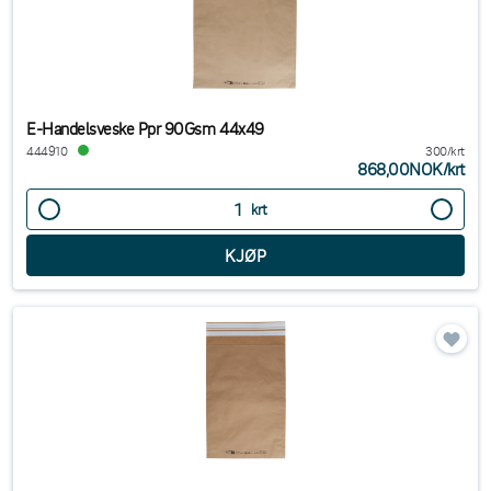
E-Handelsveske Ppr 90Gsm 44x49
444910
300/krt
868,00NOK
/
krt
krt