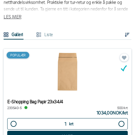
netthandelsvirksomhet. Praktiske for tur-retur og enkle å pakke og
sende ut til kunden. Ta gjerne en titt i kategorien nedenfor for å sende
produktene, fra et miljøvennlig perspektiv, i et mer bevisst materiale
LES MER
enn plast.
Galleri
Liste
POPULÆR
E-Shopping Bag Papir 23x34/4
233540-5
500/krt
1034,00NOK
/
krt
krt