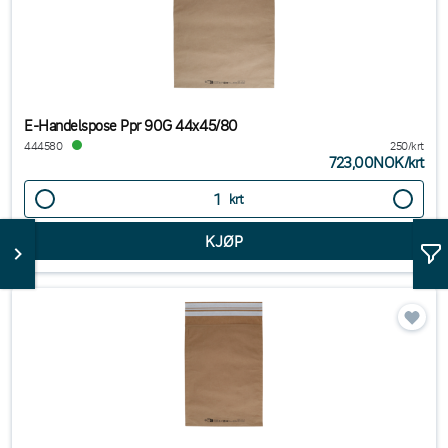
E-Handelspose Ppr 90G 44x45/80
444580
250/krt
723,00NOK
/
krt
krt