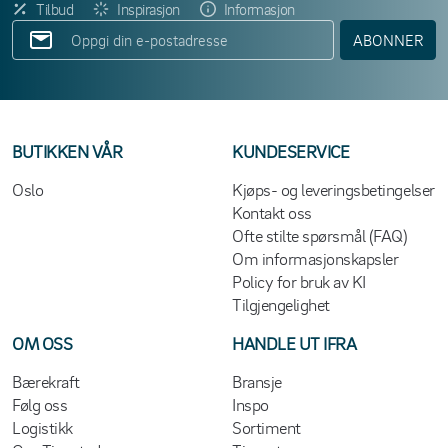
Tilbud
Inspirasjon
Informasjon
ABONNER
BUTIKKEN VÅR
KUNDESERVICE
Oslo
Kjøps- og leveringsbetingelser
Kontakt oss
Ofte stilte spørsmål (FAQ)
Om informasjonskapsler
Policy for bruk av KI
Tilgjengelighet
OM OSS
HANDLE UT IFRA
Bærekraft
Bransje
Følg oss
Inspo
Logistikk
Sortiment