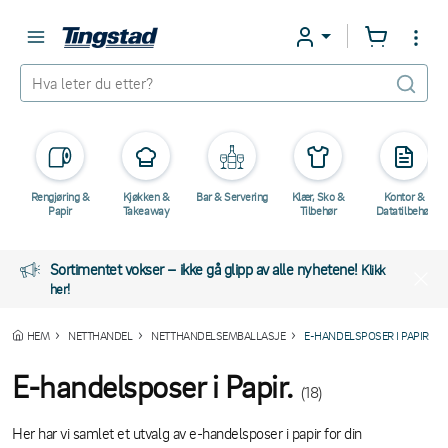
Rengjøring &
Kjøkken &
Bar & Servering
Klær, Sko &
Kontor &
Papir
Takeaway
Tilbehør
Datatilbehør
Sortimentet vokser – ikke gå glipp av alle nyhetene!
Klikk
her!
HEM
NETTHANDEL
NETTHANDELSEMBALLASJE
E-HANDELSPOSER I PAPIR
E-handelsposer i Papir.
(18)
Her har vi samlet et utvalg av e-handelsposer i papir for din