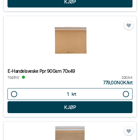
E-Handelsveske Ppr 90Gsm 70x49
704910
200/krt
779,00NOK
/
krt
krt