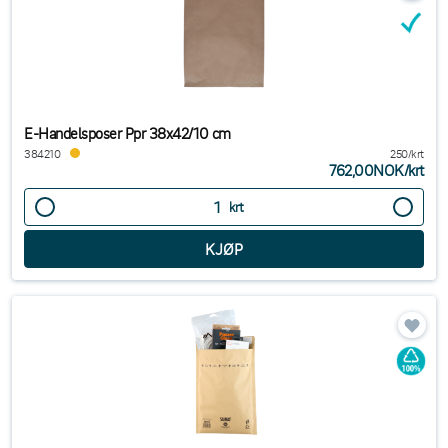
E-Handelsposer Ppr 38x42/10 cm
384210
250/krt
762,00NOK
/
krt
krt