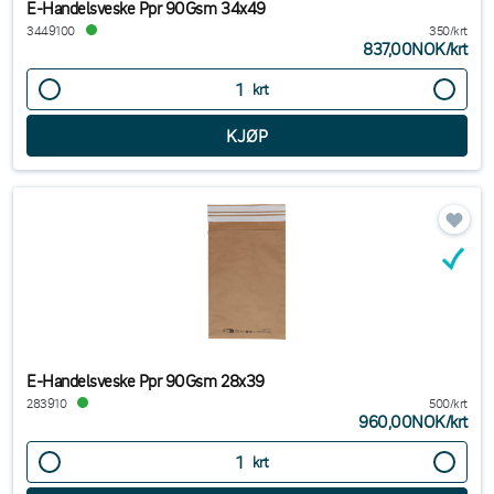
E-Handelsveske Ppr 90Gsm 34x49
3449100
350/krt
837,00NOK
/
krt
krt
E-Handelsveske Ppr 90Gsm 28x39
283910
500/krt
960,00NOK
/
krt
krt