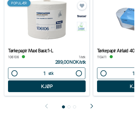
POPULÆR
Tørkepapir Maxi Basic1-L
Tørkepapir Airlaid 4
106106
1/stk
110411
289,00NOK
/
stk
stk