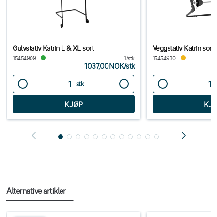
Gulvstativ Katrin L & XL sort
Veggstativ Katrin sort
15454909
1/stk
15454930
1037,00NOK
/
stk
stk
Alternative artikler