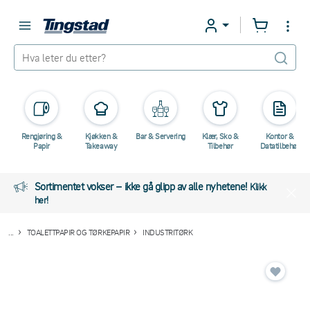
Rengjøring &
Kjøkken &
Bar & Servering
Klær, Sko &
Kontor &
Papir
Takeaway
Tilbehør
Datatilbehør
Sortimentet vokser – ikke gå glipp av alle nyhetene!
Klikk
her!
...
TOALETTPAPIR OG TØRKEPAPIR
INDUSTRITØRK