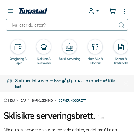
Rengjøring &
Kjøkken &
Bar & Servering
Klær, Sko &
Kontor &
Papir
Takeaway
Tilbehør
Datatilbehør
Sortimentet vokser – ikke gå glipp av alle nyhetene!
Klikk
her!
HEM
BAR
BARKLEDNING
SERVERINGSBRETT
Sklisikre serveringsbrett.
(15)
Når du skal servere en større mengde drinker, er det bra å ha en