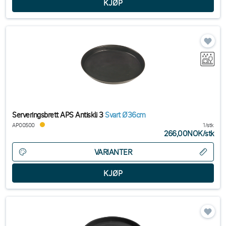
Serveringsbrett APS Antiskli 3
Svart Ø36cm
AP00500
1/stk
266,00NOK
/
stk
VARIANTER