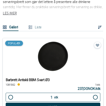
serveringsbrett som gjør det lettere å presentere alle drinkene
samtidig. Her finner du praktiske serveringsbrett for servering av drikke,
drinker og snacks. Velg mellom runde og rektangulære serveringsbrett,
LES MER
samt den fargen som passer best for deg og din virksomhet.
Galleri
Liste
POPULÆR
Barbrett Antiskli BBM Svart Ø3
1081562
1/stk
237,00NOK
/
stk
stk