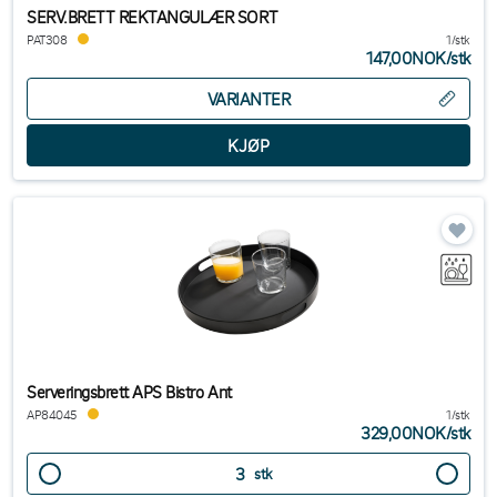
SERV.BRETT REKTANGULÆR SORT
PAT308
1/stk
147,00NOK
/
stk
VARIANTER
Serveringsbrett APS Bistro Ant
AP84045
1/stk
329,00NOK
/
stk
stk