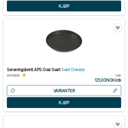
Serveringsbrett APS Oval Svart
Svart Onesize
AP00506
1/stk
121,00NOK
/
stk
VARIANTER