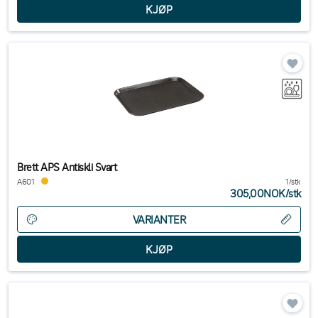
Brett APS Antiskli Svart
A601
1/stk
305,00NOK
/
stk
VARIANTER