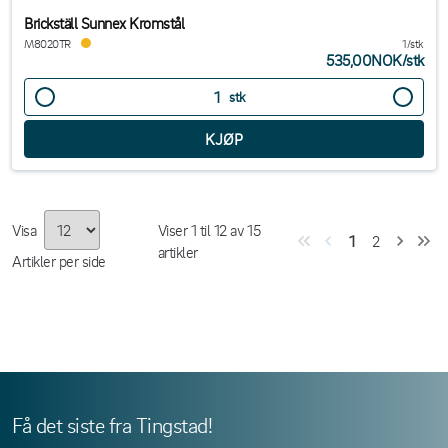
Brickställ Sunnex Kromstål
M8020TR
1/stk
535,00NOK
/
stk
stk
Visa
Viser
1
til
12
av
15
1
2
artikler
Artikler per side
Få det siste fra Tingstad!