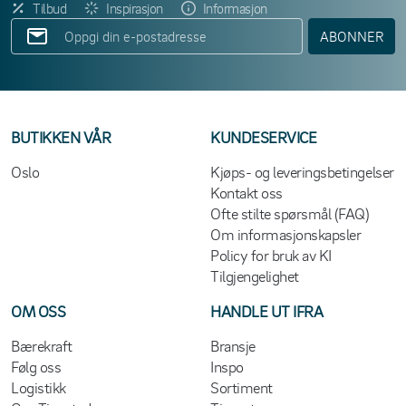
Tilbud
Inspirasjon
Informasjon
ABONNER
BUTIKKEN VÅR
KUNDESERVICE
Oslo
Kjøps- og leveringsbetingelser
Kontakt oss
Ofte stilte spørsmål (FAQ)
Om informasjonskapsler
Policy for bruk av KI
Tilgjengelighet
OM OSS
HANDLE UT IFRA
Bærekraft
Bransje
Følg oss
Inspo
Logistikk
Sortiment