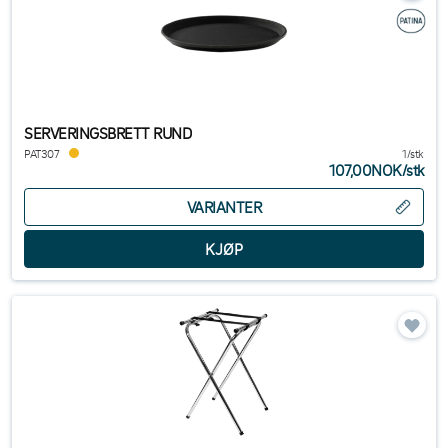
SERVERINGSBRETT RUND
PAT307
1/stk
107,00NOK
/
stk
VARIANTER