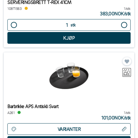
SERVERINGSBRETT T-REX 41CM
108T1563
1/stk
383,00NOK
/
stk
stk
Barbrikke APS Antiskli Svart
A261
1/stk
101,00NOK
/
stk
VARIANTER