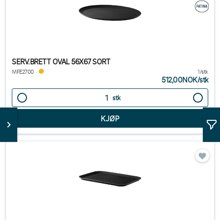
SERV.BRETT OVAL 56X67 SORT
MFE2700
1/stk
512,00NOK
/
stk
stk