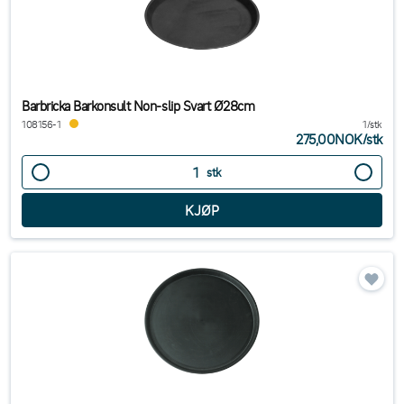
Barbricka Barkonsult Non-slip Svart Ø28cm
108156-1
1/stk
275,00NOK
/
stk
stk