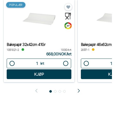
POPULÆR
Bakepapir 32x42cm 41Gr
Bakepapir 46x62cm 4
1051021-2
1000/krt
2097-1
668,00NOK
/
krt
krt