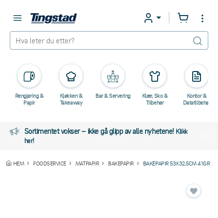
Rengjøring &
Kjøkken &
Bar & Servering
Klær, Sko &
Kontor &
Papir
Takeaway
Tilbehør
Datatilbehør
Sortimentet vokser – ikke gå glipp av alle nyhetene!
Klikk
her!
HEM
FOODSERVICE
MATPAPIR
BAKEPAPIR
BAKEPAPIR 53X32,5CM 41GR