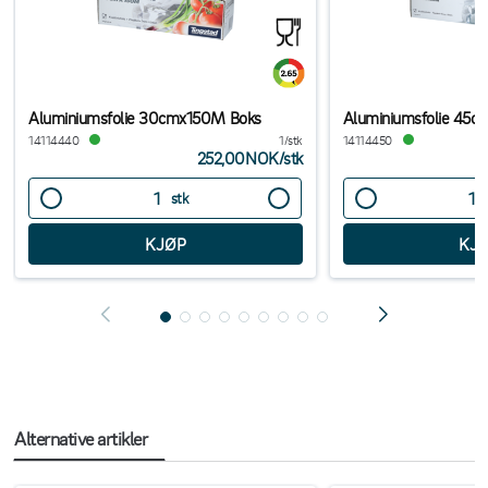
Aluminiumsfolie 30cmx150M Boks
Aluminiumsfolie 45
14114440
1/stk
14114450
252,00NOK
/
stk
stk
Alternative artikler