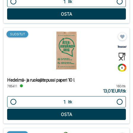
ltk
SUOSITUT
Hedelmä- ja ruokajätepussi paperi 10 l
785411
160/ltk
13,01EUR
/
ltk
ltk