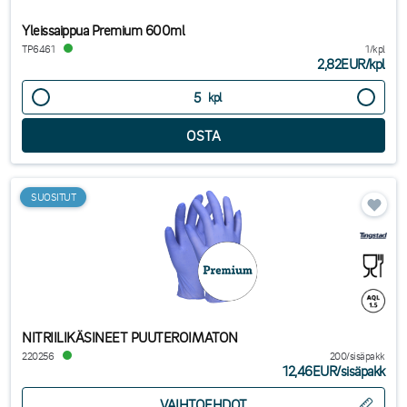
Yleissaippua Premium 600ml
TP6461
1/kpl
2,82EUR
/
kpl
kpl
SUOSITUT
NITRIILIKÄSINEET PUUTEROIMATON
220256
200/sisäpakk
12,46EUR
/
sisäpakk
VAIHTOEHDOT