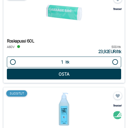
Roskapussi 60L
A60V
500/ltk
23,92EUR
/
ltk
ltk
SUOSITUT