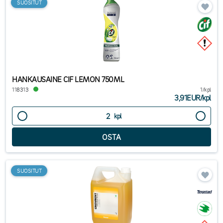
SUOSITUT
HANKAUSAINE CIF LEMON 750ML
118313
1/kpl
3,91EUR
/
kpl
kpl
SUOSITUT