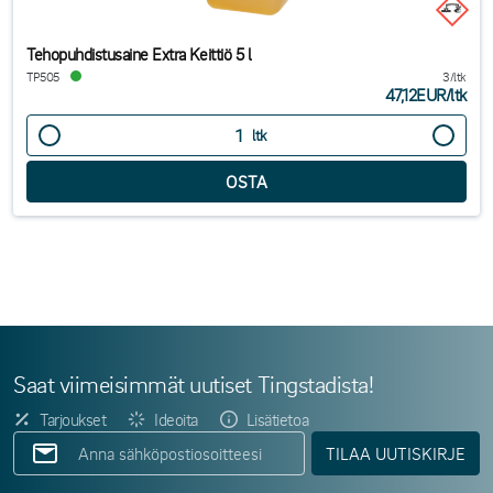
Tehopuhdistusaine Extra Keittiö 5 l
TP505
3/ltk
47,12EUR
/
ltk
ltk
Saat viimeisimmät uutiset Tingstadista!
Tarjoukset
Ideoita
Lisätietoa
TILAA UUTISKIRJE