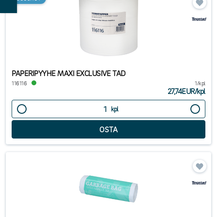
PAPERIPYYHE MAXI EXCLUSIVE TAD
116116
1/kpl
27,74EUR
/
kpl
kpl