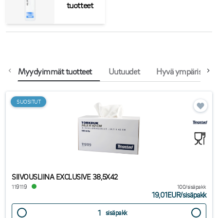
tuotteet
Myydyimmät tuotteet
Uutuudet
Hyvä ympäristöval
SUOSITUT
SIIVOUSLIINA EXCLUSIVE 38,5X42
119119
100/sisäpakk
19,01EUR
/
sisäpakk
sisäpakk