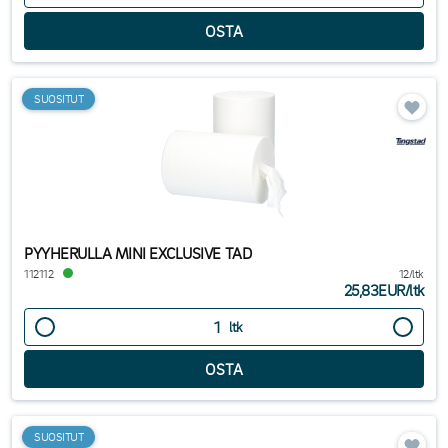
SUOSITUT
PYYHERULLA MINI EXCLUSIVE TAD
112112
12/ltk
25,83EUR
/
ltk
ltk
SUOSITUT