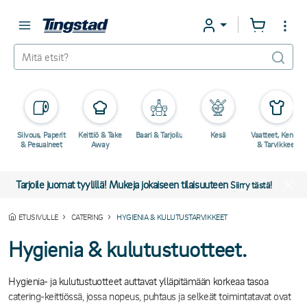
Siivous, Paperit
Keittiö & Take
Baari & Tarjoilu
Kesä
Vaatteet, Kengät
& Pesuaineet
Away
& Tarvikkeet
Tarjoile juomat tyylillä! Mukeja jokaiseen tilaisuuteen
Siirry tästä!
ETUSIVULLE
CATERING
HYGIENIA & KULUTUSTARVIKKEET
Hygienia & kulutustuotteet.
Hygienia- ja kulutustuotteet auttavat ylläpitämään korkeaa tasoa
catering-keittiössä, jossa nopeus, puhtaus ja selkeät toimintatavat ovat