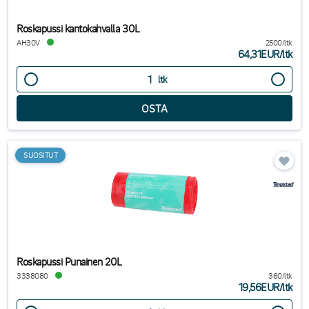
Roskapussi kantokahvalla 30L
AH30V
2500/ltk
64,31EUR
/
ltk
ltk
SUOSITUT
Roskapussi Punainen 20L
3338080
360/ltk
19,56EUR
/
ltk