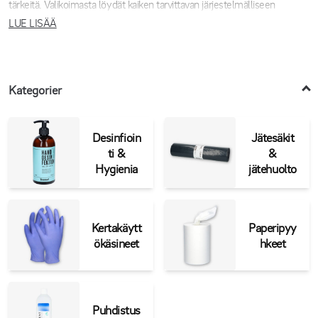
tärkeitä. Valikoimasta löydät kaiken tarvittavan järjestelmälliseen
työskentelyyn valmisteluissa, tarjoilussa ja pakkaamisessa. Tutustu
LUE LISÄÄ
valikoimaan ja rakenna toimivat hygieniatasot sekä sujuvat
työskentelyprosessit.
Kategorier
Desinfioin
Jätesäkit
ti &
&
Hygienia
jätehuolto
Kertakäytt
Paperipyy
ökäsineet
hkeet
Puhdistus