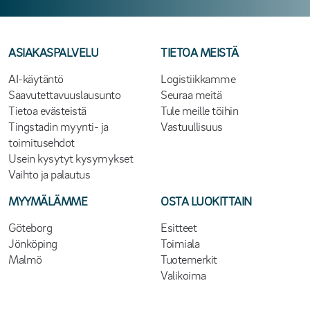
ASIAKASPALVELU
TIETOA MEISTÄ
AI-käytäntö
Logistiikkamme
Saavutettavuuslausunto
Seuraa meitä
Tietoa evästeistä
Tule meille töihin
Tingstadin myynti- ja
Vastuullisuus
toimitusehdot
Usein kysytyt kysymykset
Vaihto ja palautus
MYYMÄLÄMME
OSTA LUOKITTAIN
Göteborg
Esitteet
Jönköping
Toimiala
Malmö
Tuotemerkit
Valikoima