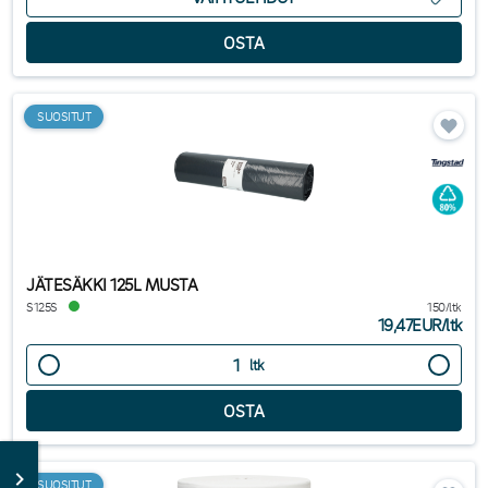
SUOSITUT
JÄTESÄKKI 125L MUSTA
S125S
150/ltk
19,47EUR
/
ltk
ltk
SUOSITUT