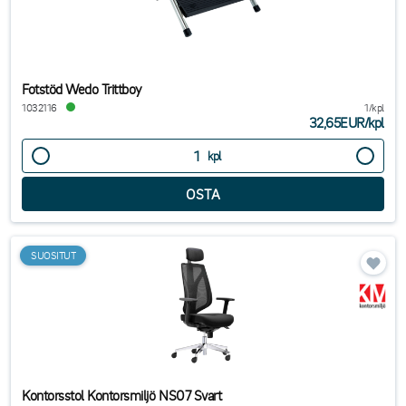
Fotstöd Wedo Trittboy
1032116
1/kpl
32,65EUR
/
kpl
kpl
SUOSITUT
Kontorsstol Kontorsmiljö NS07 Svart