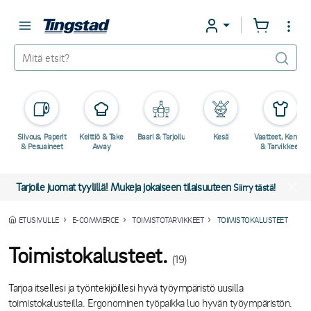
Siivous, Paperit
Keittiö & Take
Baari & Tarjoilu
Kesä
Vaatteet, Kengät
& Pesuaineet
Away
& Tarvikkeet
Tarjoile juomat tyylillä! Mukeja jokaiseen tilaisuuteen
Siirry tästä!
ETUSIVULLE
E-COMMERCE
TOIMISTOTARVIKKEET
TOIMISTOKALUSTEET
Toimistokalusteet.
(19)
Tarjoa itsellesi ja työntekijöillesi hyvä työympäristö uusilla
toimistokalusteilla. Ergonominen työpaikka luo hyvän työympäristön.