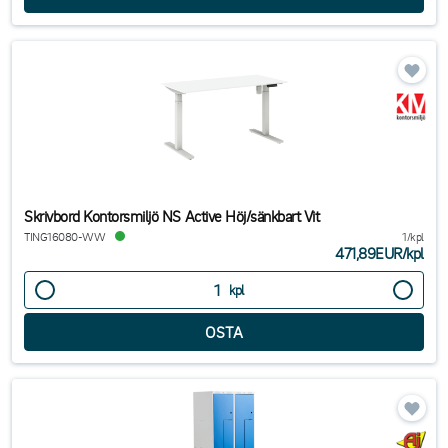
Skrivbord Kontorsmiljö NS Active Höj/sänkbart Vit
TING16080-WW
1/kpl
471,89EUR
/
kpl
kpl