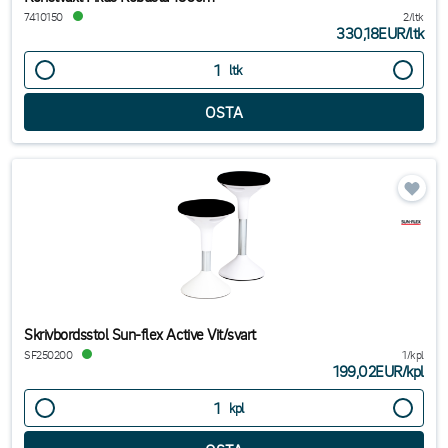
7410150
2/ltk
330,18EUR
/
ltk
ltk
Skrivbordsstol Sun-flex Active Vit/svart
SF250200
1/kpl
199,02EUR
/
kpl
kpl