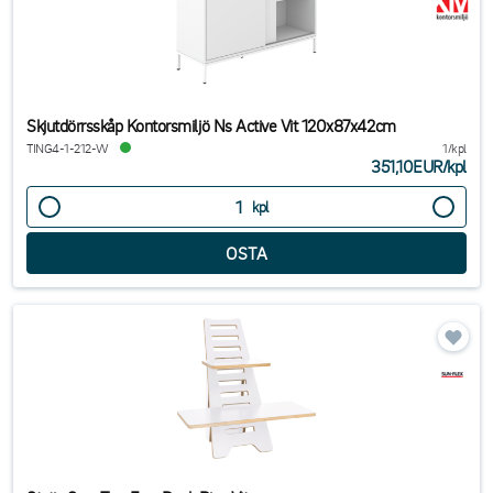
Skjutdörrsskåp Kontorsmiljö Ns Active Vit 120x87x42cm
TING4-1-212-W
1/kpl
351,10EUR
/
kpl
kpl