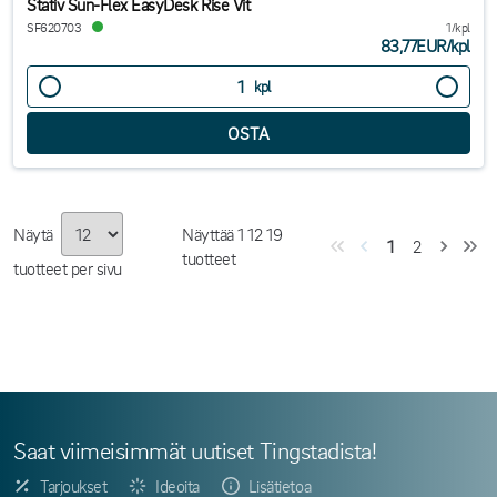
Stativ Sun-Flex EasyDesk Rise Vit
SF620703
1/kpl
83,77EUR
/
kpl
kpl
Näytä
Näyttää
1
12
19
1
2
tuotteet
tuotteet per sivu
Saat viimeisimmät uutiset Tingstadista!
Tarjoukset
Ideoita
Lisätietoa