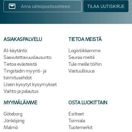
TILAA UUTISKIRJE
ASIAKASPALVELU
TIETOA MEISTÄ
AI-käytäntö
Logistiikkamme
Saavutettavuuslausunto
Seuraa meitä
Tietoa evästeistä
Tule meille töihin
Tingstadin myynti- ja
Vastuullisuus
toimitusehdot
Usein kysytyt kysymykset
Vaihto ja palautus
MYYMÄLÄMME
OSTA LUOKITTAIN
Göteborg
Esitteet
Jönköping
Toimiala
Malmö
Tuotemerkit