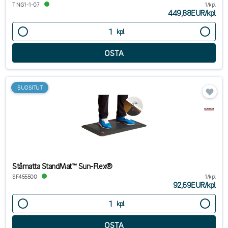
TING1-1-07
1/kpl
449,88EUR
/
kpl
kpl
SUOSITUT
Ståmatta StandMat™ Sun-Flex®
SF455500
1/kpl
92,69EUR
/
kpl
kpl