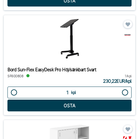
Bord Sun-Flex EasyDesk Pro Höj/sänkbart Svart
SF600808
1/kpl
230,22EUR
/
kpl
kpl