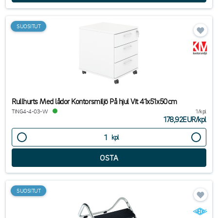
SUOSITUT
Rullhurts Med lådor Kontorsmiljö På hjul Vit 41x51x50cm
TING4-4-03-W
1/kpl
178,92EUR
/
kpl
kpl
SUOSITUT