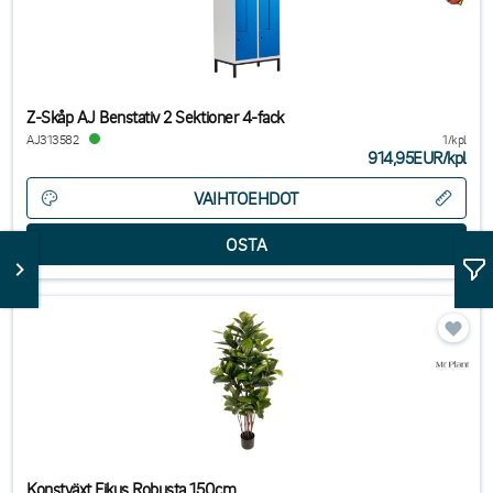
Z-Skåp AJ Benstativ 2 Sektioner 4-fack
AJ313582
1/kpl
914,95EUR
/
kpl
VAIHTOEHDOT
Konstväxt Fikus Robusta 150cm