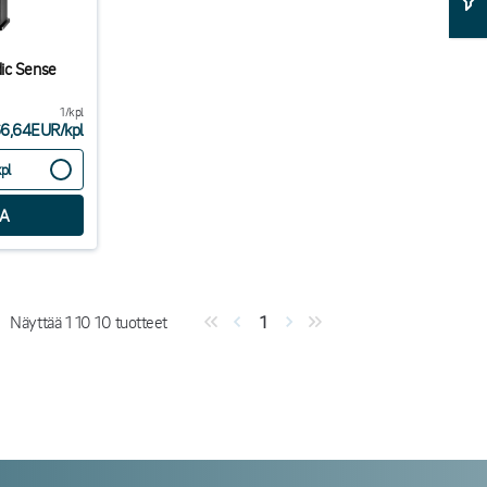
dic Sense
1/kpl
66,64EUR
/
kpl
kpl
Näyttää
1
10
10
tuotteet
1