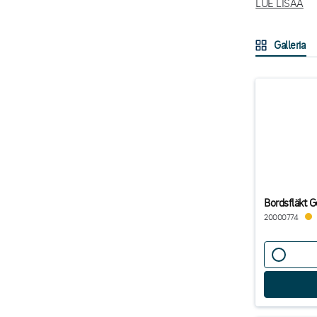
LUE LISÄÄ
säädettävä puh
Löydät alta my
Galleria
Bordsfläkt 
20000774