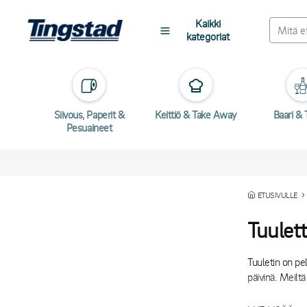
Kaikki
kategoriat
Siivous, Paperit &
Keittiö & Take Away
Baari & T
Pesuaineet
ETUSIVULLE
Tuulet
Tuuletin on pe
päivinä. Meiltä
Jos haluat viile