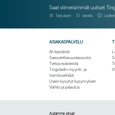
Saat viimeisimmät uutiset Ting
Tarjoukset
Ideoita
Lisätie
ASIAKASPALVELU
T
AI-käytäntö
L
Saavutettavuuslausunto
S
Tietoa evästeistä
T
Tingstadin myynti- ja
V
toimitusehdot
Usein kysytyt kysymykset
Vaihto ja palautus
Autamme sinua!