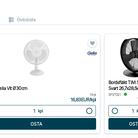
allus.
ös evaLIGHT tuotteet, jotka viilentävät huoneen tehokkaasti ja ovat myös hi
Ostoslista
Bordsfläkt TIM 
Gelia Vit Ø30cm
Svart 26,7x28,
1/kpl
SFST021
16,83EUR
/
kpl
kpl