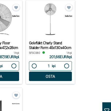
y Floor
Golvfläkt Charly Stand
5x47,2x28cm
Stalder Form 45x130x40cm
1/kpl
SFSC060
1/kpl
87,19EUR
/
kpl
201,66EUR
/
kpl
kpl
kpl