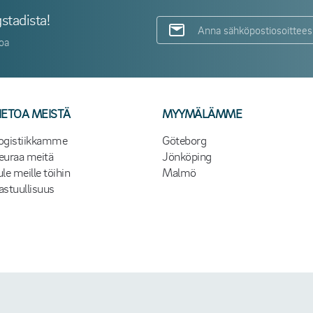
stadista!
toa
IETOA MEISTÄ
MYYMÄLÄMME
ogistiikkamme
Göteborg
euraa meitä
Jönköping
ule meille töihin
Malmö
astuullisuus