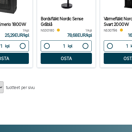
Bordsfläkt Nordic Sense
Värmefläkt Nor
 Emerio 1800W
Gråblå
Svart 2000W
1/kpl
NS30180
1/kpl
NS30796
25,29EUR
/
kpl
78,68EUR
/
kpl
1
kpl
kpl
tuotteet per sivu