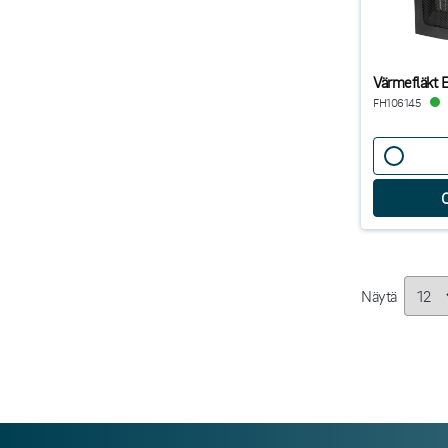
Värmefläkt
FH106145
Näytä