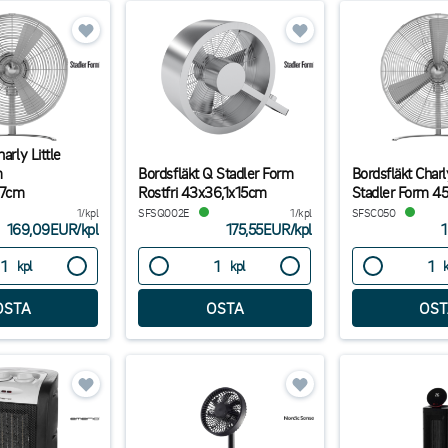
arly Little
m
Bordsfläkt Q Stadler Form
Bordsfläkt Charl
27cm
Rostfri 43x36,1x15cm
Stadler Form 4
1/kpl
SFSQ002E
1/kpl
SFSC050
169,09EUR
/
kpl
175,55EUR
/
kpl
1
kpl
kpl