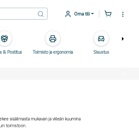
Oma tili
s & Postitus
Toimisto ja ergonomia
Sisustus
Säh
 tekee sisäilmasta mukavan ja viileän kuumina
kuin toimistoon.
 valinta. Ilmastointilaitteilla on pyörät, ajastin ja