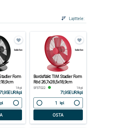
eno sisustuslisä!
Lajittele:
Stadler Form
Bordsfläkt TIM Stadler Form
5x18,9cm
Röd 26,7x28,5x18,9cm
1/kpl
SFST022
1/kpl
71,95EUR
/
kpl
71,95EUR
/
kpl
kpl
kpl