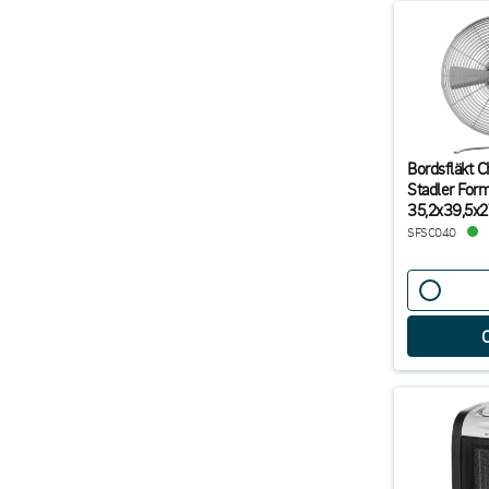
Bordsfläkt Ch
Stadler For
35,2x39,5x
SFSC040