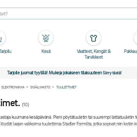
arjoilu
Kesä
Vaatteet, Kengät &
Pakkau
Tarvikkeet
Tarjoile juomat tyylillä! Mukeja jokaiseen tilaisuuteen
Siirry tästä!
ELEKTRONIIKKA
SISÄILMASTO
TUULETTIMET
timet.
(10)
lastaja kuumana kesäpäivänä. Pieni pöytätuuletin tai suurempi lattiatuuletin
 löydät laajan valikoima tuulettimia Stadler Formilta, jotka sopivat niin kotiin 
ntää suuria tiloja kauan, voi Woods-merkin ilmastointilaitteet olla sinulle sopiva