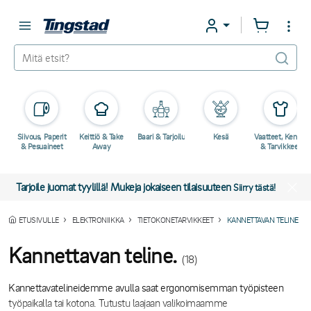
Siivous, Paperit
Keittiö & Take
Baari & Tarjoilu
Kesä
Vaatteet, Kengät
& Pesuaineet
Away
& Tarvikkeet
Tarjoile juomat tyylillä! Mukeja jokaiseen tilaisuuteen
Siirry tästä!
ETUSIVULLE
ELEKTRONIIKKA
TIETOKONETARVIKKEET
KANNETTAVAN TELINE
Kannettavan teline.
(18)
Kannettavatelineidemme avulla saat ergonomisemman työpisteen
työpaikalla tai kotona. Tutustu laajaan valikoimaamme