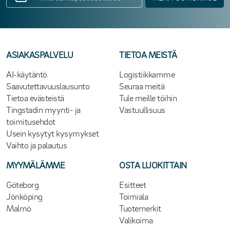
ASIAKASPALVELU
TIETOA MEISTÄ
AI-käytäntö
Logistiikkamme
Saavutettavuuslausunto
Seuraa meitä
Tietoa evästeistä
Tule meille töihin
Tingstadin myynti- ja
Vastuullisuus
toimitusehdot
Usein kysytyt kysymykset
Vaihto ja palautus
MYYMÄLÄMME
OSTA LUOKITTAIN
Göteborg
Esitteet
Jönköping
Toimiala
Malmö
Tuotemerkit
Valikoima