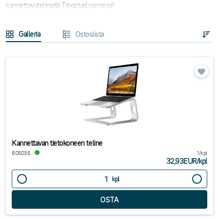
kannettavatelineitä Tingstad.comissa!
Galleria
Ostoslista
Kannettavan tietokoneen teline
605035
1/kpl
32,93EUR
/
kpl
kpl