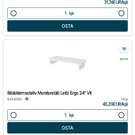
31,74EUR
/
kpl
kpl
Bildskärmsstativ Monitorställ Leitz Ergo 24" Vit
64340001
1/kpl
45,39EUR
/
kpl
kpl