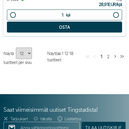
28,91EUR
/
kpl
kpl
Näytä
Näyttää
1
12
18
1
2
tuotteet
tuotteet per sivu
Saat viimeisimmät uutiset Tingstadista!
Tarjoukset
Ideoita
Lisätietoa
TILAA UUTISKIRJE