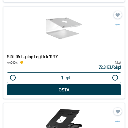
Ställ för Laptop LogiLink 11-17"
AA0104
1/kpl
72,31EUR
/
kpl
kpl