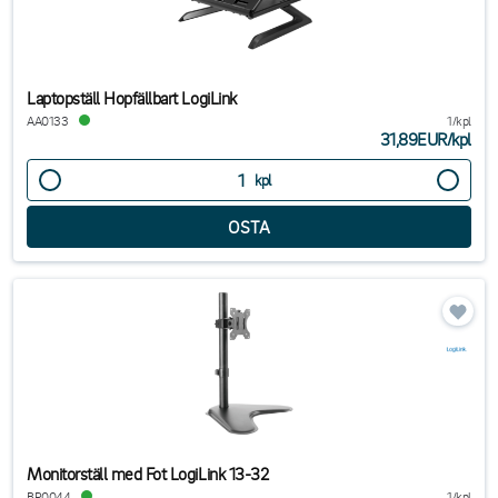
Laptopställ Hopfällbart LogiLink
AA0133
1/kpl
31,89EUR
/
kpl
kpl
Monitorställ med Fot LogiLink 13-32
BP0044
1/kpl