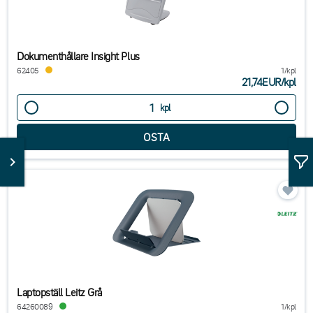
Dokumenthållare Insight Plus
62405
1/kpl
21,74EUR
/
kpl
kpl
Laptopställ Leitz Grå
64260089
1/kpl