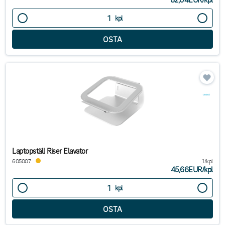
kpl
Laptopställ Riser Elavator
605007
1/kpl
45,66EUR
/
kpl
kpl