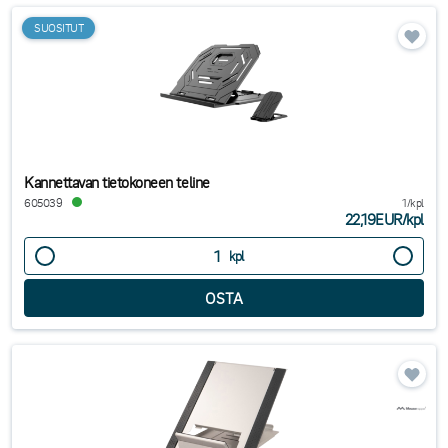
SUOSITUT
Kannettavan tietokoneen teline
605039
1/kpl
22,19EUR
/
kpl
kpl