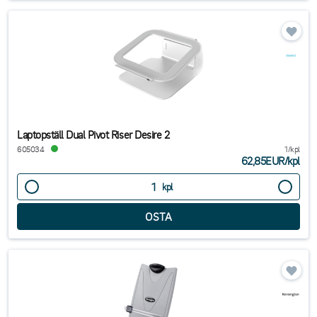
Laptopställ Dual Pivot Riser Desire 2
605034
1/kpl
62,85EUR
/
kpl
kpl