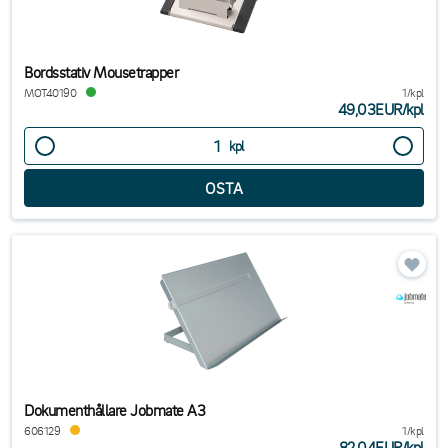
Bordsstativ Mousetrapper
MOT40190
1/kpl
49,03EUR
/
kpl
kpl
Dokumenthållare Jobmate A3
606129
1/kpl
82,04EUR
/
kpl