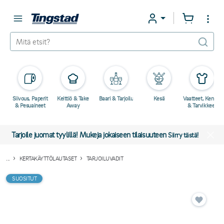
Siivous, Paperit
Keittiö & Take
Baari & Tarjoilu
Kesä
Vaatteet, Kengät
& Pesuaineet
Away
& Tarvikkeet
Tarjoile juomat tyylillä! Mukeja jokaiseen tilaisuuteen
Siirry tästä!
...
KERTAKÄYTTÖLAUTASET
TARJOILUVADIT
SUOSITUT