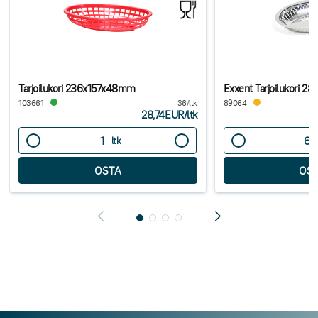
Tarjoilukori 236x157x48mm
Exxent Tarjoilukori 2
103661
36/ltk
89064
28,74EUR
/
ltk
ltk