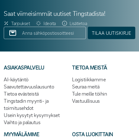
Saat viimeisimmät uutiset Tingstadista!
Tarjoukset
Ideoita
Lisätietoa
TILAA UUTISKIRJE
ASIAKASPALVELU
TIETOA MEISTÄ
AI-käytäntö
Logistiikkamme
Saavutettavuuslausunto
Seuraa meitä
Tietoa evästeistä
Tule meille töihin
Tingstadin myynti- ja
Vastuullisuus
toimitusehdot
Usein kysytyt kysymykset
Vaihto ja palautus
MYYMÄLÄMME
OSTA LUOKITTAIN