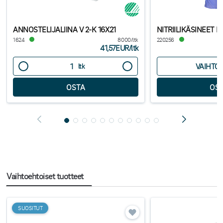
ANNOSTELIJALIINA V 2-K 16X21
NITRIILIKÄSINEET
1624
8000/ltk
220256
41,57EUR
/
ltk
VAIHTO
ltk
Vaihtoehtoiset tuotteet
SUOSITUT