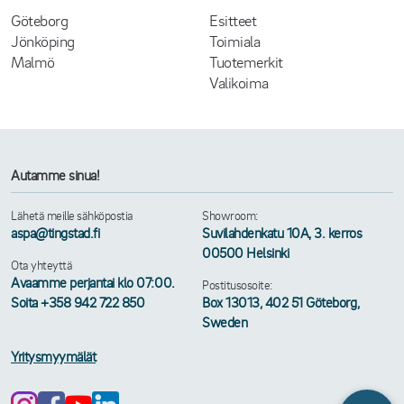
Göteborg
Esitteet
Jönköping
Toimiala
Malmö
Tuotemerkit
Valikoima
Autamme sinua!
Lähetä meille sähköpostia
Showroom:
aspa@tingstad.fi
Suvilahdenkatu 10A, 3. kerros
00500 Helsinki
Ota yhteyttä
Avaamme perjantai klo 07:00.
Postitusosoite:
Soita +358 942 722 850
Box 13013, 402 51 Göteborg,
Sweden
Yritysmyymälät