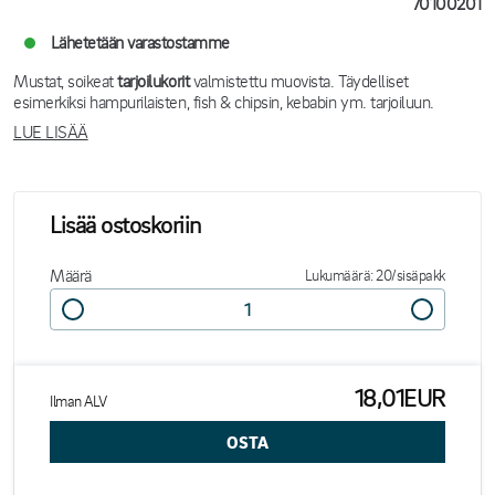
70100201
Lähetetään varastostamme
Mustat, soikeat
tarjoilukorit
valmistettu muovista. Täydelliset
esimerkiksi hampurilaisten, fish & chipsin, kebabin ym. tarjoiluun.
LUE LISÄÄ
Lisää ostoskoriin
Määrä
Lukumäärä: 20/sisäpakk
18,01EUR
Ilman ALV