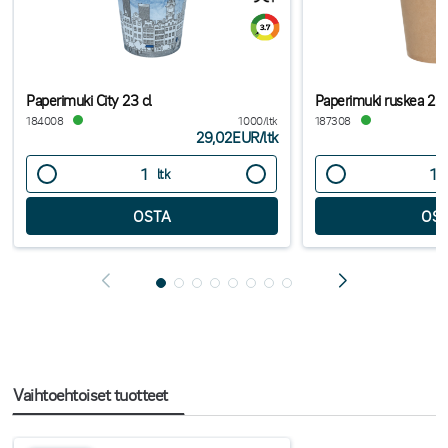
Paperimuki City 23 cl
Paperimuki ruskea 23 
184008
1000/ltk
187308
29,02EUR
/
ltk
ltk
Vaihtoehtoiset tuotteet