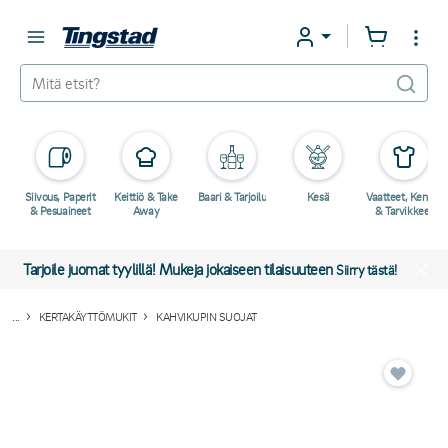
Siivous, Paperit
Keittiö & Take
Baari & Tarjoilu
Kesä
Vaatteet, Kengät
& Pesuaineet
Away
& Tarvikkeet
Tarjoile juomat tyylillä! Mukeja jokaiseen tilaisuuteen
Siirry tästä!
...
KERTAKÄYTTÖMUKIT
KAHVIKUPIN SUOJAT