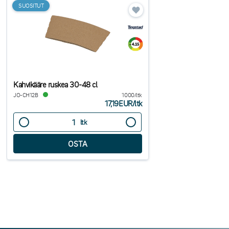
SUOSITUT
Kahvikääre ruskea 30-48 cl
JO-CH12B
1000/ltk
17,19EUR
/
ltk
ltk