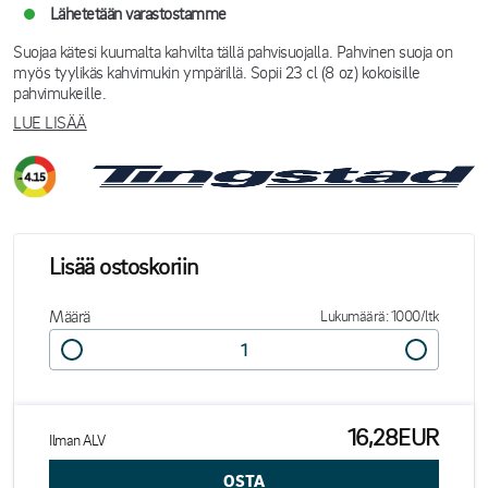
Lähetetään varastostamme
Suojaa kätesi kuumalta kahvilta tällä pahvisuojalla. Pahvinen suoja on
myös tyylikäs kahvimukin ympärillä. Sopii 23 cl (8 oz) kokoisille
pahvimukeille.
LUE LISÄÄ
Lisää ostoskoriin
Määrä
Lukumäärä: 1000/ltk
16,28EUR
Ilman ALV