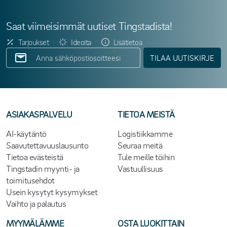
Saat viimeisimmät uutiset Tingstadista!
Tarjoukset
Ideoita
Lisätietoa
TILAA UUTISKIRJE
ASIAKASPALVELU
TIETOA MEISTÄ
AI-käytäntö
Logistiikkamme
Saavutettavuuslausunto
Seuraa meitä
Tietoa evästeistä
Tule meille töihin
Tingstadin myynti- ja
Vastuullisuus
toimitusehdot
Usein kysytyt kysymykset
Vaihto ja palautus
MYYMÄLÄMME
OSTA LUOKITTAIN