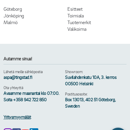
Göteborg
Esitteet
Jönköping
Toimiala
Malmö
Tuotemerkit
Valikoima
Autamme sinua!
Lähetä meille sähköpostia
Showroom:
aspa@tingstad.fi
Suvilahdenkatu 10A, 3. kerros
00500 Helsinki
Ota yhteyttä
Avaamme maanantai klo 07:00.
Postitusosoite:
Soita +358 942 722 850
Box 13013, 402 51 Göteborg,
Sweden
Yritysmyymälät