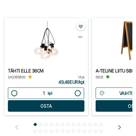
TÄHTI ELLE 36CM
A-TELINE LIITU 58X
GK2395800
1/kpl
SEC6
49,48EUR
/
kpl
VAIHTO
kpl