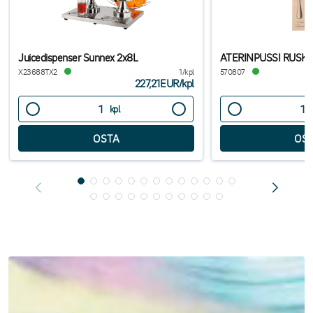
Juicedispenser Sunnex 2x8L
ATERINPUSSI RUSK.
X23688TX2
1/kpl
570807
227,21EUR
/
kpl
kpl