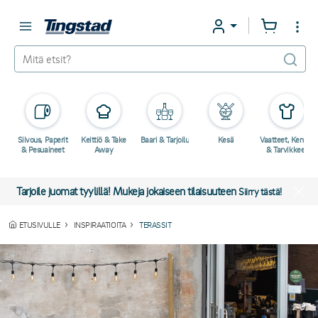
Siivous, Paperit
Keittiö & Take
Baari & Tarjoilu
Kesä
Vaatteet, Kengät
& Pesuaineet
Away
& Tarvikkeet
Tarjoile juomat tyylillä! Mukeja jokaiseen tilaisuuteen
Siirry tästä!
ETUSIVULLE
INSPIRAATIOITA
TERASSIT