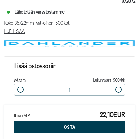
872872
Lähetetään varastostamme
Koko 35x22mm. Valkoinen, 500kpl.
LUE LISÄÄ
Lisää ostoskoriin
Määrä
Lukumäärä: 500/ltk
22,10EUR
Ilman ALV