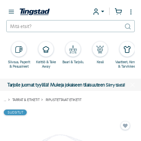
Siivous, Paperit
Keittiö & Take
Baari & Tarjoilu
Kesä
Vaatteet, Kengät
& Pesuaineet
Away
& Tarvikkeet
Tarjoile juomat tyylillä! Mukeja jokaiseen tilaisuuteen
Siirry tästä!
...
TARRAT & ETIKETIT
RIPUSTETTAVAT ETIKETIT
SUOSITUT