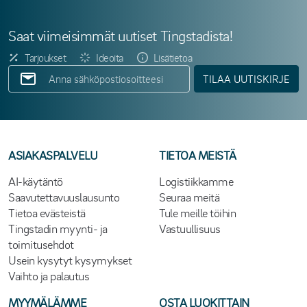
Saat viimeisimmät uutiset Tingstadista!
Tarjoukset
Ideoita
Lisätietoa
TILAA UUTISKIRJE
ASIAKASPALVELU
TIETOA MEISTÄ
AI-käytäntö
Logistiikkamme
Saavutettavuuslausunto
Seuraa meitä
Tietoa evästeistä
Tule meille töihin
Tingstadin myynti- ja
Vastuullisuus
toimitusehdot
Usein kysytyt kysymykset
Vaihto ja palautus
MYYMÄLÄMME
OSTA LUOKITTAIN