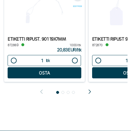
ETIKETTI RIPUST. 901 19X7MM
ETIKETTI RIPUST 9
872869
1000/ltk
872870
20,83EUR
/
ltk
ltk