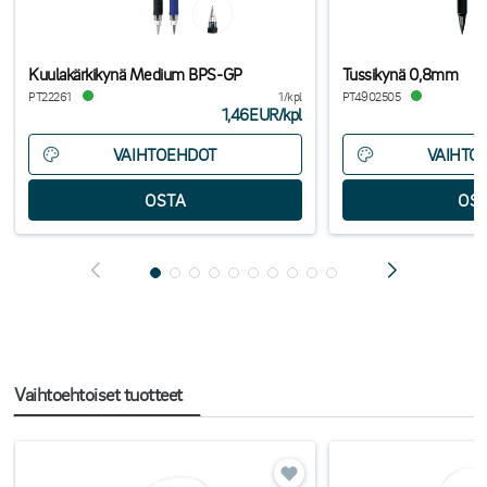
Kuulakärkikynä Medium BPS-GP
Tussikynä 0,8mm
PT22261
1/kpl
PT4902505
1,46EUR
/
kpl
VAIHTOEHDOT
VAIHTO
Vaihtoehtoiset tuotteet