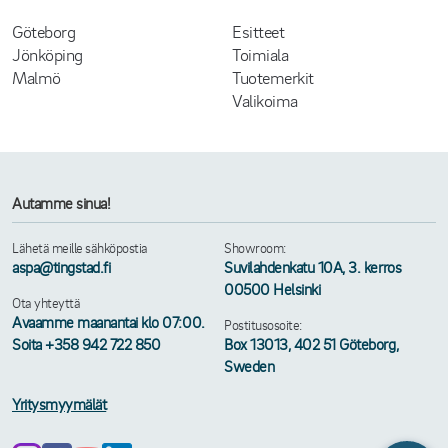
Göteborg
Esitteet
Jönköping
Toimiala
Malmö
Tuotemerkit
Valikoima
Autamme sinua!
Lähetä meille sähköpostia
Showroom:
aspa@tingstad.fi
Suvilahdenkatu 10A, 3. kerros
00500 Helsinki
Ota yhteyttä
Avaamme maanantai klo 07:00.
Postitusosoite:
Soita +358 942 722 850
Box 13013, 402 51 Göteborg,
Sweden
Yritysmyymälät