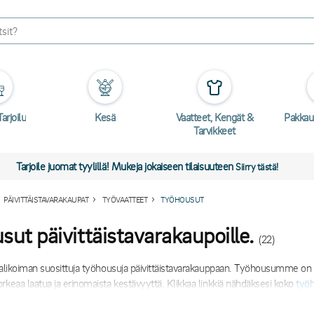
arjoilu
Kesä
Vaatteet, Kengät &
Pakkau
Tarvikkeet
Tarjoile juomat tyylillä! Mukeja jokaiseen tilaisuuteen
Siirry tästä!
PÄIVITTÄISTAVARAKAUPAT
TYÖVAATTEET
TYÖHOUSUT
sut päivittäistavarakaupoille.
(22)
valikoiman suosittuja työhousuja päivittäistavarakauppaan. Työhousumme on t
rkeaa laatua ja erinomaista kestävyyttä. Klikkaa linkkiä nähdäksesi koko
työ