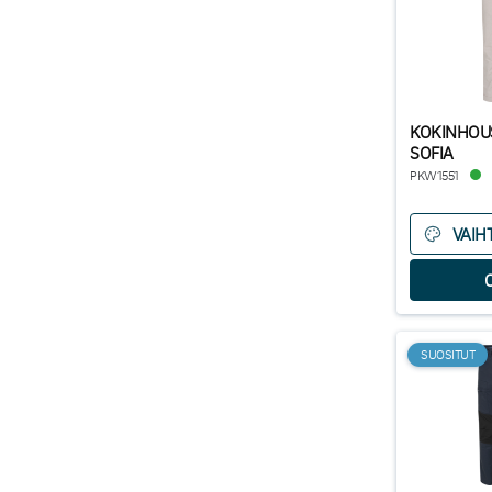
KOKINHOU
SOFIA
PKW1551
VAIH
SUOSITUT