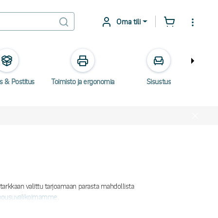
Oma tili
s & Postitus
Toimisto ja ergonomia
Sisustus
Säh
arkkaan valittu tarjoamaan parasta mahdollista
housuvalikoimamme
.