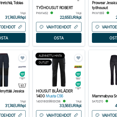
retchiä, Tobias
Prowear Jessica
TYÖHOUSUT ROBERT
työhousut
1/kpl
PKM1452
1/kpl
PKW1559
31,74EUR
/
kpl
22,65EUR
/
kpl
TOEHDOT
VAIHTOEHDOT
VAIHTO
ALENNETTU HINTA
OUTLET
enyttää Jessica
HOUSUT BLÅKLÄDER
1400
Musta C56
Mammabyxa Sm
1/kpl
140018009900C56
1/kpl
SA70270
31,74EUR
/
kpl
33,56EUR
/
kpl
4
TOEHDOT
VAIHTOEHDOT
VAIHTO