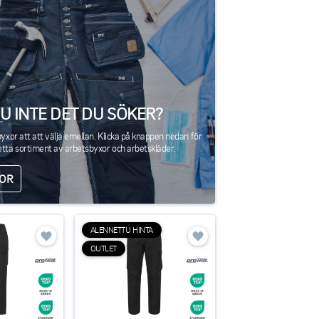
U INTE DET DU SÖKER?
byxor att att välja emellan. Klicka på knappen nedan för
etta sortiment av arbetsbyxor och arbetskläder.
OR
ALENNETTU HINTA
OUTLET