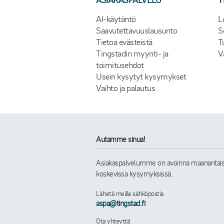
AI-käytäntö
L
Saavutettavuuslausunto
S
Tietoa evästeistä
T
Tingstadin myynti- ja
V
toimitusehdot
Usein kysytyt kysymykset
Vaihto ja palautus
Autamme sinua!
Asiakaspalvelumme on avoinna maanantaista 
koskevissa kysymyksissä.
Lähetä meille sähköpostia
aspa@tingstad.fi
Ota yhteyttä