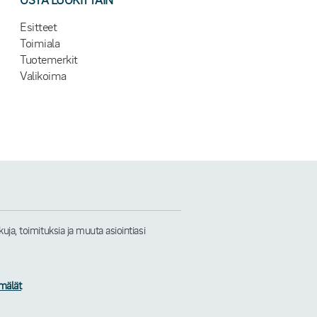
Esitteet
Toimiala
Tuotemerkit
Valikoima
a, toimituksia ja muuta asiointiasi
mälät