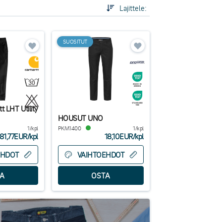
Lajittele:
SUOSITUT
t LHT Utility
HOUSUT UNO
1/kpl
PKM1400
1/kpl
81,77EUR
/
kpl
18,10EUR
/
kpl
EHDOT
VAIHTOEHDOT