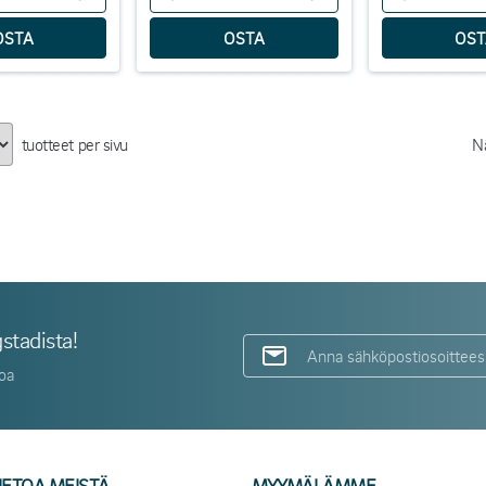
tuotteet per sivu
N
stadista!
toa
IETOA MEISTÄ
MYYMÄLÄMME