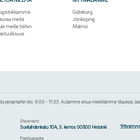
ogistiikkamme
Göteborg
euraa meitä
Jönköping
ule meille töihin
Malmö
astuullisuus
perjantaihin klo. 9:00 - 17:30. Autamme sinua mielellämme tilauksia, laskuj
Showroom:
Yritysmyy
Suvilahdenkatu 10A, 3. kerros 00500 Helsinki
Postitusosoite: