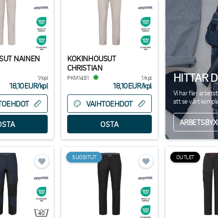
SUT NAINEN
KOKINHOUSUT
CHRISTIAN
HITTAR D
1/kpl
PKM1451
1/kpl
18,10EUR
/
kpl
18,10EUR
/
kpl
Vi har fler arbets
att se vårt kompl
TOEHDOT
VAIHTOEHDOT
ARBETSBYX
SUOSITUT
OUTLET