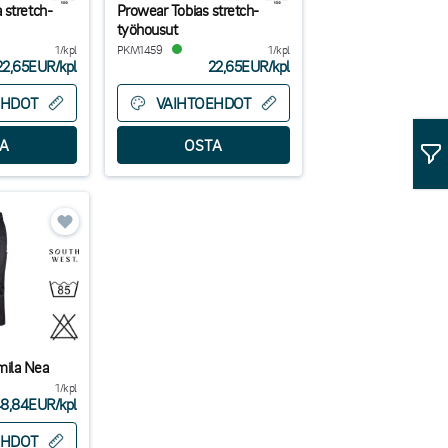
 stretch-
Prowear Tobias stretch-
työhousut
1/kpl
PKM1459
1/kpl
22,65EUR
/
kpl
22,65EUR
/
kpl
EHDOT
VAIHTOEHDOT
ila Nea
1/kpl
8,84EUR
/
kpl
EHDOT