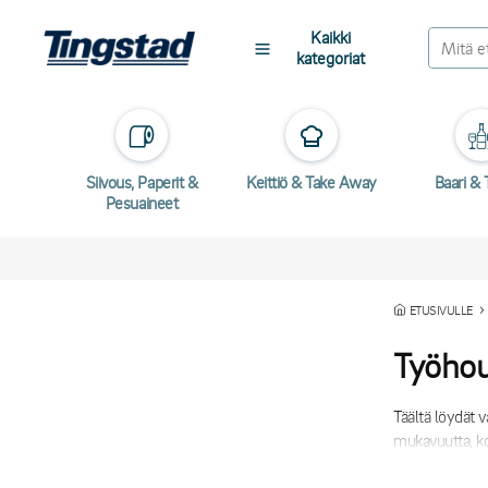
Kaikki
kategoriat
Siivous, Paperit &
Keittiö & Take Away
Baari & T
Pesuaineet
ETUSIVULLE
Työhou
Täältä löydät 
mukavuutta, ko