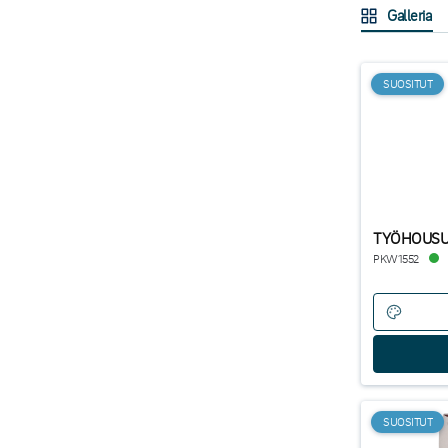
Galleria
SUOSITUT
TYÖHOUSU 
PKW1552
SUOSITUT