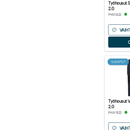
Työhousut St
2.0
PKM1422
VAIH
SUOSITUT
Työhousut V
2.0
PKW1522
VAIH