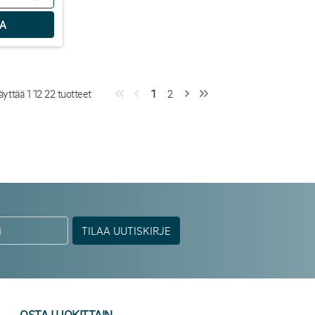
äyttää
1
12
22
tuotteet
1
2
TILAA UUTISKIRJE
OSTA LUOKITTAIN