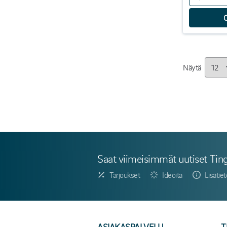
Näytä
Saat viimeisimmät uutiset Ting
Tarjoukset
Ideoita
Lisätie
ASIAKASPALVELU
T