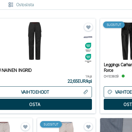
Ostoslista
SUOSITUT
Leggings Carhart
NAINEN INGRID
Force
1/kpl
CH103609
22,65EUR
/
kpl
VAIHTOEHDOT
VAIHTO
SUOSITUT