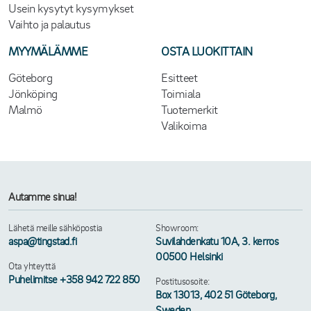
Usein kysytyt kysymykset
Vaihto ja palautus
MYYMÄLÄMME
OSTA LUOKITTAIN
Göteborg
Esitteet
Jönköping
Toimiala
Malmö
Tuotemerkit
Valikoima
Autamme sinua!
Lähetä meille sähköpostia
Showroom:
aspa@tingstad.fi
Suvilahdenkatu 10A, 3. kerros
00500 Helsinki
Ota yhteyttä
Puhelimitse +358 942 722 850
Postitusosoite:
Box 13013, 402 51 Göteborg,
Sweden