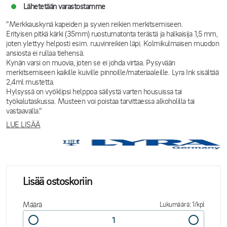
Lähetetään varastostamme
"Merkkauskynä kapeiden ja syvien reikien merkitsemiseen.
Erityisen pitkä kärki (35mm) ruostumatonta terästä ja halkaisija 1,5 mm,
joten ylettyy helposti esim. ruuvinreikien läpi. Kolmikulmaisen muodon
ansiosta ei rullaa tiehensä.
Kynän varsi on muovia, joten se ei johda virtaa. Pysyvään
merkitsemiseen kaikille kuiville pinnoille/materiaaleille. Lyra Ink sisältää
2,4ml mustetta.
Hylsyssä on vyöklipsi helppoa säilystä varten housuissa tai
työkalutaskussa. Musteen voi poistaa tarvittaessa alkoholilla tai
vastaavalla."
LUE LISÄÄ
Lisää ostoskoriin
Määrä
Lukumäärä: 1/kpl