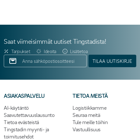
Saat viimeisimmät uutiset Tingstadista!
Tarjoukset
Ideoita
Lisätietoa
TILAA UUTISKIRJE
ASIAKASPALVELU
TIETOA MEISTÄ
AI-käytäntö
Logistiikkamme
Saavutettavuuslausunto
Seuraa meitä
Tietoa evästeistä
Tule meille töihin
Tingstadin myynti- ja
Vastuullisuus
toimitusehdot