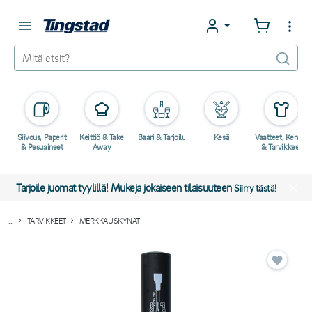
Siivous, Paperit
Keittiö & Take
Baari & Tarjoilu
Kesä
Vaatteet, Kengät
& Pesuaineet
Away
& Tarvikkeet
Tarjoile juomat tyylillä! Mukeja jokaiseen tilaisuuteen
Siirry tästä!
...
TARVIKKEET
MERKKAUSKYNÄT