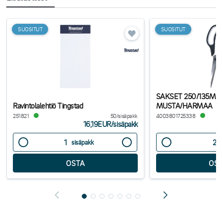
SUOSITUT
SUOSITUT
SAKSET 250/135M
Ravintolalehtiö Tingstad
MUSTA/HARMAA
251821
50/sisäpakk
4003801725338
16,19EUR
/
sisäpakk
sisäpakk