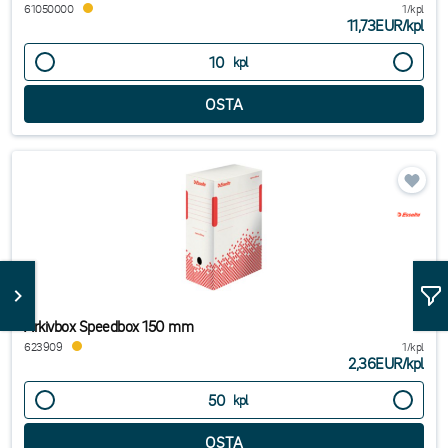
61050000
1/kpl
11,73EUR
/
kpl
kpl
Arkivbox Speedbox 150 mm
623909
1/kpl
2,36EUR
/
kpl
kpl