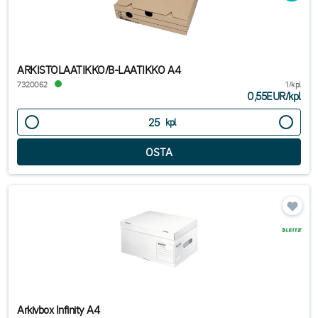
ja kierrätettävä kartonki edistää kestävää asiakirjojen hallintaa.
Ympäristöystävälliset vaihtoehdot
ARKISTOLAATIKKO/B-LAATIKKO A4
Esselten Eco Box on valmistettu 100% kierrätetystä aaltopahvista,
7320062
1/kpl
josta 85% on kuluttajakäytön jälkeistä materiaalia. Se on FSC®-
0,55EUR
/
kpl
sertifioitu ja 100% kierrätettävä, mikä tekee siitä ympäristöystävällisen
kpl
valinnan asiakirjojen hallintaan. Tämä toiminnallinen tuote on täydellinen
kansioista siirrettyjen asiakirjojen arkistointiin ja auttaa vähentämään
ympäristövaikutuksia.
Tarvitsetko päivittää kansioiden sisältöä tai
täydentää paperimateriaalia?
Suosittelemme lämpimästi tutustumaan kategorioihin – kansiorekisterit
ja kopiointipaperi.
Arkivbox Infinity A4