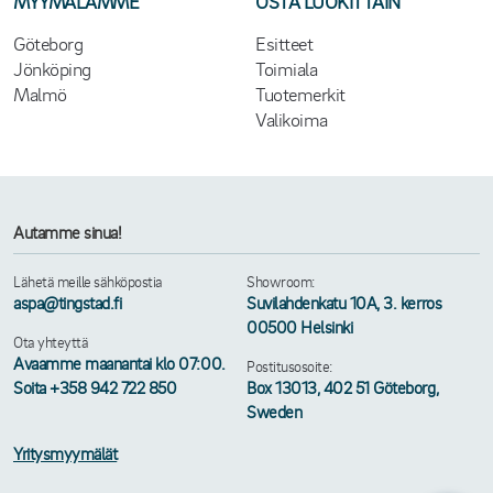
MYYMÄLÄMME
OSTA LUOKITTAIN
Göteborg
Esitteet
Jönköping
Toimiala
Malmö
Tuotemerkit
Valikoima
Autamme sinua!
Lähetä meille sähköpostia
Showroom:
aspa@tingstad.fi
Suvilahdenkatu 10A, 3. kerros
00500 Helsinki
Ota yhteyttä
Avaamme maanantai klo 07:00.
Postitusosoite:
Soita +358 942 722 850
Box 13013, 402 51 Göteborg,
Sweden
Yritysmyymälät