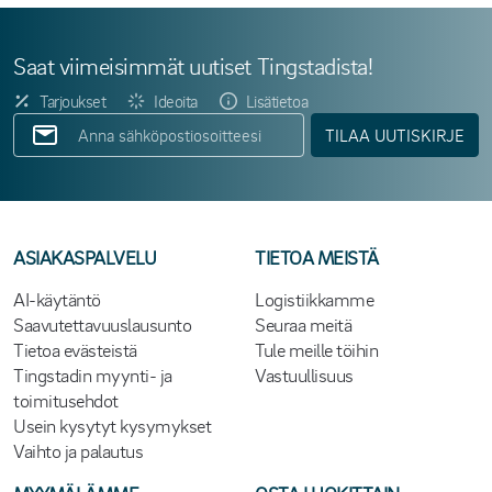
Saat viimeisimmät uutiset Tingstadista!
Tarjoukset
Ideoita
Lisätietoa
TILAA UUTISKIRJE
ASIAKASPALVELU
TIETOA MEISTÄ
AI-käytäntö
Logistiikkamme
Saavutettavuuslausunto
Seuraa meitä
Tietoa evästeistä
Tule meille töihin
Tingstadin myynti- ja
Vastuullisuus
toimitusehdot
Usein kysytyt kysymykset
Vaihto ja palautus