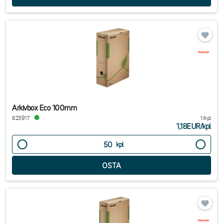
Arkivbox Eco 100mm
623917
1/kpl
1,18EUR
/
kpl
kpl