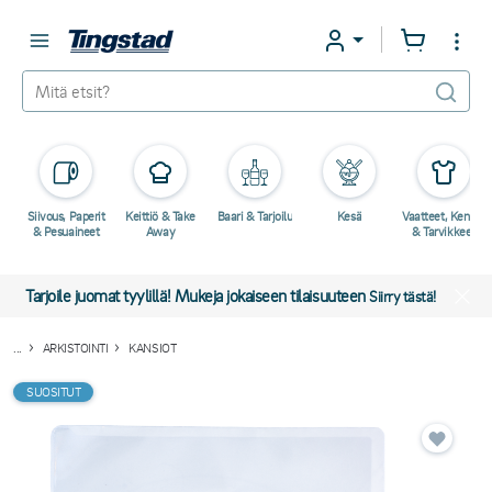
Siivous, Paperit
Keittiö & Take
Baari & Tarjoilu
Kesä
Vaatteet, Kengät
& Pesuaineet
Away
& Tarvikkeet
Tarjoile juomat tyylillä! Mukeja jokaiseen tilaisuuteen
Siirry tästä!
...
ARKISTOINTI
KANSIOT
SUOSITUT