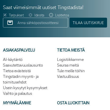
Saat viimeisimmät uutiset Tingstadista!
Tarjoukset
Ideoita
Lisätietoa
TILAA UUTISKIRJE
ASIAKASPALVELU
TIETOA MEISTÄ
AI-käytäntö
Logistiikkamme
Saavutettavuuslausunto
Seuraa meitä
Tietoa evästeistä
Tule meille töihin
Tingstadin myynti- ja
Vastuullisuus
toimitusehdot
Usein kysytyt kysymykset
Vaihto ja palautus
MYYMÄLÄMME
OSTA LUOKITTAIN