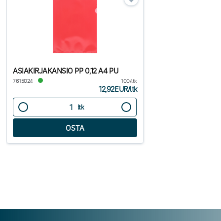
ASIAKIRJAKANSIO PP 0,12 A4 PU
7615024
100/ltk
12,92EUR
/
ltk
ltk