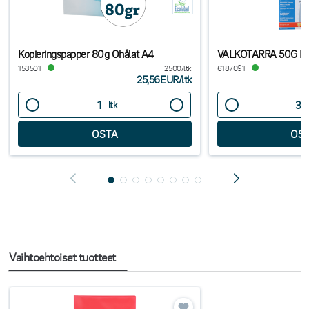
Kopieringspapper 80g Ohålat A4
VALKOTARRA 50G F
153501
2500/ltk
6187091
25,56EUR
/
ltk
ltk
Vaihtoehtoiset tuotteet