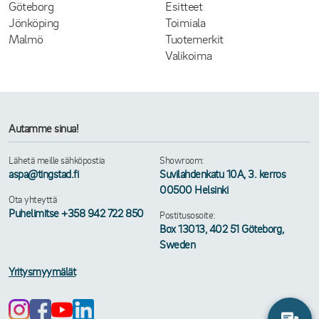
Göteborg
Esitteet
Jönköping
Toimiala
Malmö
Tuotemerkit
Valikoima
Autamme sinua!
Lähetä meille sähköpostia
Showroom:
aspa@tingstad.fi
Suvilahdenkatu 10A, 3. kerros
00500 Helsinki
Ota yhteyttä
Puhelimitse +358 942 722 850
Postitusosoite:
Box 13013, 402 51 Göteborg,
Sweden
Yritysmyymälät