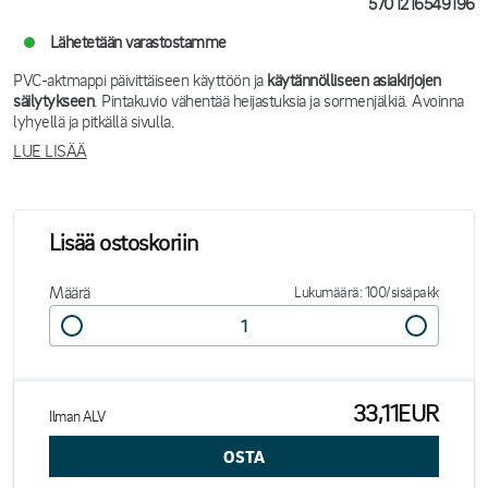
5701216549196
Lähetetään varastostamme
PVC-aktmappi päivittäiseen käyttöön ja
käytännölliseen asiakirjojen
säilytykseen
. Pintakuvio vähentää heijastuksia ja sormenjälkiä. Avoinna
lyhyellä ja pitkällä sivulla.
LUE LISÄÄ
Lisää ostoskoriin
Määrä
Lukumäärä: 100/sisäpakk
33,11EUR
Ilman ALV